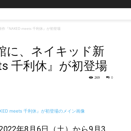
『NAKED meets 千利休』が初登場
術館に、ネイキッド新
ets 千利休』が初登場
269
0
022年8月6日（土）から9月3