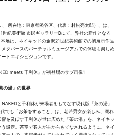
NC. 、 所在地：東京都渋谷区、代表：村松亮太郎）、は、
金沢21世紀美術館 市民ギャラリーBにて、弊社の新作となる
ます。本展は、ネイキッドの金沢21世紀美術館での初展示作品
、メタバースのバーチャルミュージアムでの体験も楽しめ
アートエキシビジョンです。
茶の湯」の世界
、NAKEDと千利休が来場者をもてなす現代版「茶の湯」
現代でも「お茶をすること」は、老若男女が楽しみ、廃れ
影響を及ぼす千利休が世に広めた「茶の湯」を、ネイキッ
いう設定。茶室で客人が主からもてなされるように、ネイ
のアートで、来場者がもてなされていく構成となっていま