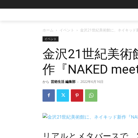
ホーム
イベント
金沢21世紀美術館に、ネイキッド新作
イベント
金沢21世紀美
作『NAKED me
から
芸術生活 編集部
-
2022年6月16日
リアルとメタバースで、2