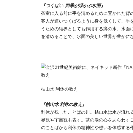
『つくばい 四季が浮かぶ水面』
茶室に入る前に手を清めるために置かれた背
客人が這いつくばるように身を低くして、手
うための結界としても作用する蹲の水。水面
を清めることで、水面の美しい世界が豊かに
枯山水 利休の教え
『枯山水 利休の教え』
利休が残したことばの川。枯山水は水が流れ
界観や宇宙観も表す。茶の湯の心をあらわす
のことばから利休の精神性や想いを体感する