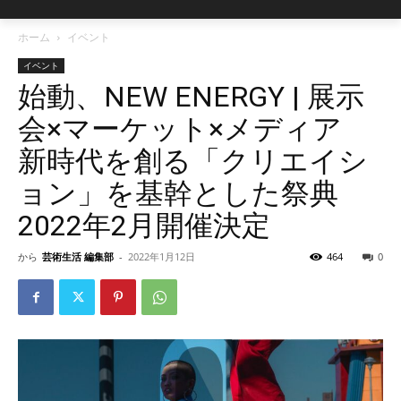
ホーム
イベント
イベント
始動、NEW ENERGY | 展示
会×マーケット×メディア
新時代を創る「クリエイシ
ョン」を基幹とした祭典
2022年2月開催決定
から
芸術生活 編集部
-
2022年1月12日
464
0