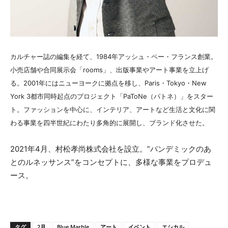
カルチャー誌の編集を経て、1984年アッシュ・ペー・フランス創業。
小売店舗や合同展示会「rooms」、出版事業やアート事業を立上げ
る。2001年にはニューヨークに拠点を移し、Paris・Tokyo・New
York 3都市同時起点のプロジェクト「PaToNe（パトネ）」をスター
ト。ファッションを中心に、インテリア、アートなど生活と文化に関
わる事業を四半世紀にわたり多角的に展開し、ブランド化させた。
2021年4月、村松孝尚株式会社を設立。”パンデミックのあ
とのルネッサンス”をコンセプトに、多様な事業をプロデュ
ース。
タグ
2月
Blue Marble
アート
イベント
エシカル