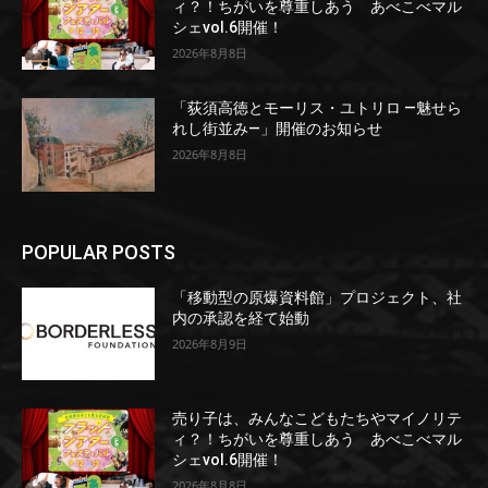
ィ？！ちがいを尊重しあう あべこべマル
シェvol.6開催！
2026年8月8日
「荻須高徳とモーリス・ユトリロ ―魅せら
れし街並み―」開催のお知らせ
2026年8月8日
POPULAR POSTS
「移動型の原爆資料館」プロジェクト、社
内の承認を経て始動
2026年8月9日
売り子は、みんなこどもたちやマイノリテ
ィ？！ちがいを尊重しあう あべこべマル
シェvol.6開催！
2026年8月8日