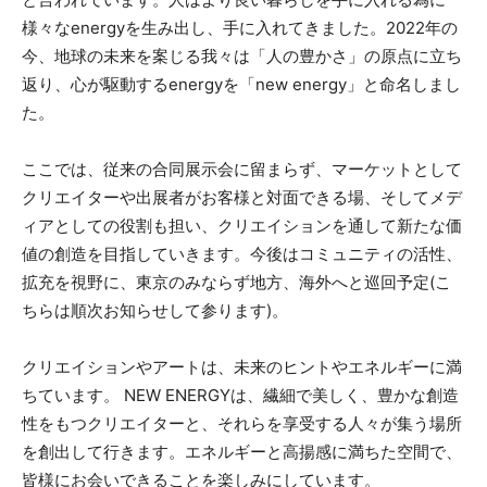
様々なenergyを生み出し、手に入れてきました。2022年の
今、地球の未来を案じる我々は「人の豊かさ」の原点に立ち
返り、心が駆動するenergyを「new energy」と命名しまし
た。
ここでは、従来の合同展示会に留まらず、マーケットとして
クリエイターや出展者がお客様と対面できる場、そしてメデ
ィアとしての役割も担い、クリエイションを通して新たな価
値の創造を目指していきます。今後はコミュニティの活性、
拡充を視野に、東京のみならず地方、海外へと巡回予定(こ
ちらは順次お知らせして参ります)。
クリエイションやアートは、未来のヒントやエネルギーに満
ちています。 NEW ENERGYは、繊細で美しく、豊かな創造
性をもつクリエイターと、それらを享受する人々が集う場所
を創出して行きます。エネルギーと高揚感に満ちた空間で、
皆様にお会いできることを楽しみにしています。