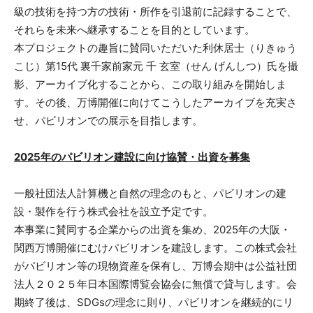
級の技術を持つ方の技術・所作を引退前に記録することで、
それらを未来へ継承することを目的としています。
本プロジェクトの趣旨に賛同いただいた利休居士（りきゅう
こじ）第15代 裏千家前家元 千 玄室（せん げんしつ）氏を撮
影、アーカイブ化することから、この取り組みを開始しま
す。その後、万博開催に向けてこうしたアーカイブを充実さ
せ、パビリオンでの展示を目指します。
2025年のパビリオン建設に向け協賛・出資を募集
一般社団法人計算機と自然の理念のもと、パビリオンの建
設・製作を行う株式会社を設立予定です。
本事業に賛同する企業からの出資を集め、2025年の大阪・
関西万博開催にむけパビリオンを建設します。この株式会社
がパビリオン等の現物資産を保有し、万博会期中は公益社団
法人２０２５年日本国際博覧会協会に無償で貸与します。会
期終了後は、SDGsの理念に則り、パビリオンを継続的にリ