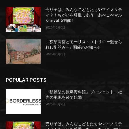
売り子は、みんなこどもたちやマイノリテ
ィ？！ちがいを尊重しあう あべこべマル
シェvol.6開催！
2026年8月8日
「荻須高徳とモーリス・ユトリロ ―魅せら
れし街並み―」開催のお知らせ
2026年8月8日
POPULAR POSTS
「移動型の原爆資料館」プロジェクト、社
内の承認を経て始動
2026年8月9日
売り子は、みんなこどもたちやマイノリテ