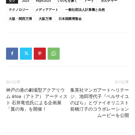
タグ
2025
expo2025
いのちを磨く
アート
カルチャー
テクノロジー
メディアアート
一般社団法人計算機と自然
大阪・関⻄万博
大阪万博
日本国際博覧会
前の記事
次の記事
神戸の港の劇場型アクアリウ
集英社マンガアートヘリテー
ム átoa（アトア） アーティス
ジ、池田理代子『ベルサイユ
ト 石井竜也氏による企画展
のばら』とヴァイオリニスト
「翼の海」を開催！
前橋汀子のコラボレーション
ムービーを公開