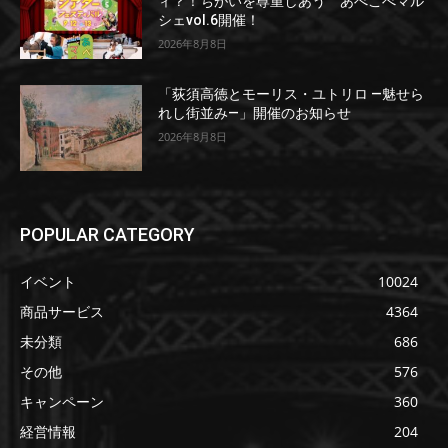
ィ？！ちがいを尊重しあう あべこべマル
シェvol.6開催！
2026年8月8日
「荻須高徳とモーリス・ユトリロ ―魅せら
れし街並み―」開催のお知らせ
2026年8月8日
POPULAR CATEGORY
イベント
10024
商品サービス
4364
未分類
686
その他
576
キャンペーン
360
経営情報
204