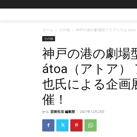
ホーム
その他
神戸の港の劇場型アクアリウム áto
その他
神戸の港の劇場
átoa（アトア）
也氏による企画
催！
から
芸術生活 編集部
-
2021年12月23日