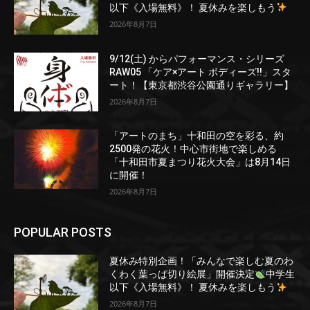
以下《入場無料》！ 夏休みを楽しもう
2026年8月7日
9/12(土) からパフォーマンス・シリーズ
RAW05 「ケア×アート ボディーズ!!」スタ
ート！【東京都渋谷公園通りギャラリー】
2026年8月7日
「アートのまち」十和田の空を彩る、約
2500発の花火！中心市街地で楽しめる
「十和田市夏まつり花火大会」は8月14日
に開催！
2026年8月7日
POPULAR POSTS
夏休み特別企画！「みんなで楽しむ夏のわ
くわく葉っぱ切り絵展」開催決定
中学生
以下《入場無料》！ 夏休みを楽しもう
2026年8月7日