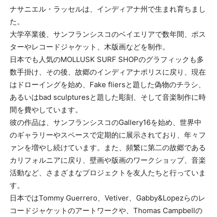
ナサニエル・ラッセルは、インディアナ州で生まれ育ちまし
た。
大学卒業後、サンフランシスコのベイエリアで数年間、ポス
ターやレコードジャケット、木版画などを制作。
日本でも人気のMOLLUSK SURF SHOPのグラフィックも多
数手掛け、その後、故郷のインディアナポリスに戻り、現在
はドローイングを始め、Fake fliersと題した偽物のチラシ、
あるいはbad sculpturesと題した彫刻、そして音楽制作に時
間を費やしています。
彼の作品は、サンフランシスコのGallery16を始め、世界中
のギャラリーやスペースで定期的に展示されており、年々フ
ァンを増やし続けています。また、頻繁に第二の故郷である
カリフォルニアに戻り、壁画や版画のワークショップ、音楽
活動など、さまざまなプロジェクトを友人たちと行っていま
す。
日本ではTommy Guerrero、Vetiver、Gabby&Lopezらのレ
コードジャケットのアートワークや、Thomas Campbellの