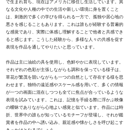
で生まれ育ち、現在はアメリカに移住し生活しています。異
なる文化や人種の中での生活や新しい環境に身を置くこと
は、刺激的で多くの学びを得られる一方で、孤独や居心地の
悪さを感じることもあります。これは誰もが経験する普遍的
な感覚であり、実際に体感し理解することで他者と共感でき
ると感じます。こうした経験から、多様な人々の共感を促す
表現を作品を通してやりたいと思っています。
作品は主に油絵の具を使用し、色鮮やかに表現しています。
それぞれの色彩が主張しながらも調和を保っている様子は、
草花が繁茂を競いながらも一つの自然として存在する様を思
わせます。独特の遠近感やスケール感を用いて、多くの情報
が一つの画面に混在しつつも全てに焦点が合っているような
表現を試みています。これは、記憶を手繰る際に浮かぶ映像
の曖昧でありながら心地よい感覚と似ています。作品には時
折、世界中の誰もが知っているモチーフが登場し、それが鑑
賞者を作品の中へ誘い込み、親近感や懐かしさを呼び起こす
きっかけとなるでしょう。