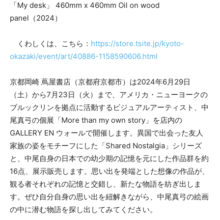
「My desk」 460mm x 460mm Oil on wood
panel（2024）
くわしくは、こちら：
https://store.tsite.jp/kyoto-
okazaki/event/art/40886-1158590606.html
京都岡崎 蔦屋書店（京都府京都市）は2024年6月29日
（土）から7月23日（火）まで、アメリカ・ニューヨークの
ブルックリンを拠点に活動するビジュアルアーティスト、中
尾真弓の個展「More than my own story」を店内の
GALLERY EN ウォールで開催します。異国で出会った友人
家族の姿をモチーフにした「Shared Nostalgia」シリーズ
と、中尾自身の日本での幼少期の記憶を元にした作品群を約
16点、展示販売します。思い出を発端とした想像の作品が、
観る者それぞれの記憶と交錯し、新たな物語を紡ぎ出しま
す。ぜひ自分自身の思い出を紐解きながら、中尾真弓の絵画
の中に潜む物語を探し出してみてください。