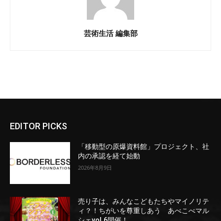
芸術生活 編集部
EDITOR PICKS
「移動型の原爆資料館」プロジェクト、社
内の承認を経て始動
2026年8月9日
売り子は、みんなこどもたちやマイノリテ
ィ？！ちがいを尊重しあう あべこべマル
シェvol.6開催！