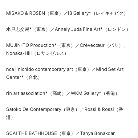
MISAKO & ROSEN（東京）／i8 Gallery*（レイキャビク）
水戸忠交易*（東京）／Annely Juda Fine Art*（ロンドン）
MUJIN-TO Production*（東京）／Crèvecœur（パリ）、
Nonaka-Hill（ロサンゼルス）
nca | nichido contemporary art（東京）／Mind Set Art
Center*（台北）
rin art association*（高崎）／WKM Gallery*（香港）
Satoko Oe Contemporary（東京）／Rossi & Rossi（香
港）
SCAI THE BATHHOUSE（東京）／Tanya Bonakdar