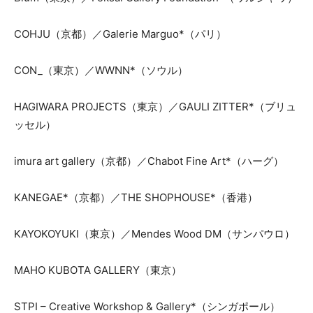
COHJU（京都）／Galerie Marguo*（パリ）
CON_（東京）／WWNN*（ソウル）
HAGIWARA PROJECTS（東京）／GAULI ZITTER*（ブリュ
ッセル）
imura art gallery（京都）／Chabot Fine Art*（ハーグ）
KANEGAE*（京都）／THE SHOPHOUSE*（香港）
KAYOKOYUKI（東京）／Mendes Wood DM（サンパウロ）
MAHO KUBOTA GALLERY（東京）
STPI – Creative Workshop & Gallery*（シンガポール）