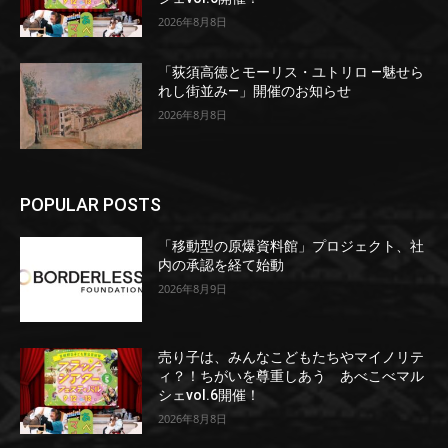
2026年8月8日
「荻須高徳とモーリス・ユトリロ ―魅せら
れし街並み―」開催のお知らせ
2026年8月8日
POPULAR POSTS
「移動型の原爆資料館」プロジェクト、社
内の承認を経て始動
2026年8月9日
売り子は、みんなこどもたちやマイノリテ
ィ？！ちがいを尊重しあう あべこべマル
シェvol.6開催！
2026年8月8日