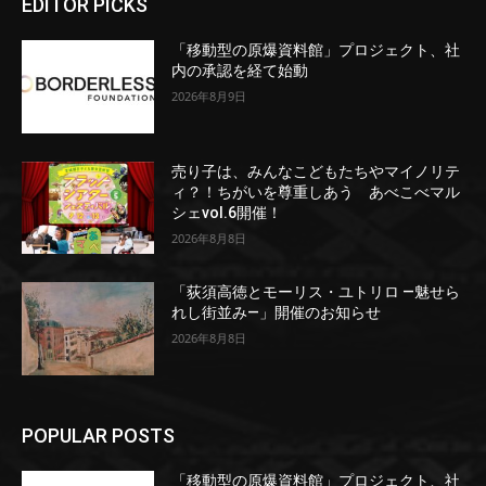
EDITOR PICKS
「移動型の原爆資料館」プロジェクト、社
内の承認を経て始動
2026年8月9日
売り子は、みんなこどもたちやマイノリテ
ィ？！ちがいを尊重しあう あべこべマル
シェvol.6開催！
2026年8月8日
「荻須高徳とモーリス・ユトリロ ―魅せら
れし街並み―」開催のお知らせ
2026年8月8日
POPULAR POSTS
「移動型の原爆資料館」プロジェクト、社