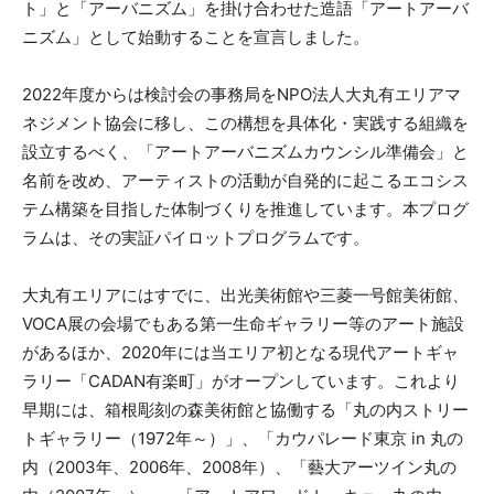
ト」と「アーバニズム」を掛け合わせた造語「アートアーバ
ニズム」として始動することを宣言しました。
2022年度からは検討会の事務局をNPO法人大丸有エリアマ
ネジメント協会に移し、この構想を具体化・実践する組織を
設立するべく、「アートアーバニズムカウンシル準備会」と
名前を改め、アーティストの活動が自発的に起こるエコシス
テム構築を目指した体制づくりを推進しています。本プログ
ラムは、その実証パイロットプログラムです。
大丸有エリアにはすでに、出光美術館や三菱一号館美術館、
VOCA展の会場でもある第一生命ギャラリー等のアート施設
があるほか、2020年には当エリア初となる現代アートギャ
ラリー「CADAN有楽町」がオープンしています。これより
早期には、箱根彫刻の森美術館と協働する「丸の内ストリー
トギャラリー（1972年～）」、「カウパレード東京 in 丸の
内（2003年、2006年、2008年）、「藝大アーツイン丸の