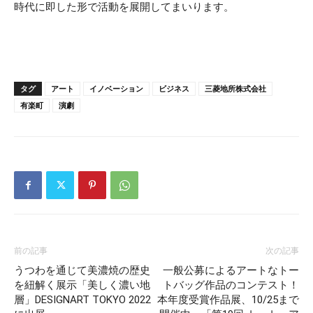
時代に即した形で活動を展開してまいります。
タグ
アート
イノベーション
ビジネス
三菱地所株式会社
有楽町
演劇
前の記事
次の記事
うつわを通じて美濃焼の歴史
一般公募によるアートなトー
を紐解く展示「美しく濃い地
トバッグ作品のコンテスト！
層」DESIGNART TOKYO 2022
本年度受賞作品展、10/25まで