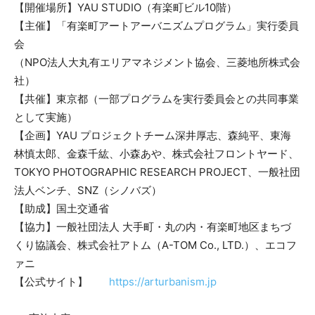
【開催場所】YAU STUDIO（有楽町ビル10階）
【主催】「有楽町アートアーバニズムプログラム」実行委員
会
（NPO法人大丸有エリアマネジメント協会、三菱地所株式会
社）
【共催】東京都（一部プログラムを実行委員会との共同事業
として実施）
【企画】YAU プロジェクトチーム深井厚志、森純平、東海
林慎太郎、⾦森千紘、小森あや、株式会社フロントヤード、
TOKYO PHOTOGRAPHIC RESEARCH PROJECT、一般社団
法人ベンチ、SNZ（シノバズ）
【助成】国土交通省
【協力】一般社団法人 大手町・丸の内・有楽町地区まちづ
くり協議会、株式会社アトム（A-TOM Co., LTD.）、エコフ
ァニ
【公式サイト】
https://arturbanism.jp