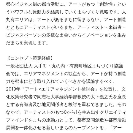
都心ビジネス街の都市活動に、アートがもつ「創造性」とい
うパワフルな原動力を結集していくまちづくり戦略です。大
丸有エリアは、アートがあるまちに留まらない、アート創造
とともにアーティストがいるまち、アーティスト・来街者・
ビジネスパーソンの多様な出会いからイノベーションを生み
だまちを実現します。
【コンセプト策定経緯】
一般社団法人 大手町・丸の内・有楽町地区まちづくり協議
会では、エリアマネジメントの観点から、アートが持つ創造
力を都市にどう取り入れていくべきかを議論するべく、
2019年「アート×エリアマネジメント検討会」を設置し、文
化政策研究者で同志社大学経済学部教授の太下義之氏を座長
とする有識者及び地元関係者と検討を重ねてきました。その
なかで、アーティストのもつ0から1を生み出すクリエイティ
ブマインドをまちの原動力として、都市空間創造や都市活動
展開を一体化させる新しいまちのムーブメントを、「アー