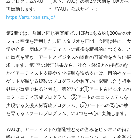
ムプログラムYAU」（以下、YAU）の第2期活動を10月から
再始動します。 ＊『YAU』公式サイト：
https://arturbanism.jp/
第2期では、前回と同じ有楽町ビル10階にある約1,200㎡のオ
フィス空間を活用した共同スタジオを再開。今回は特に、大
学や企業、団体とアーティストの連携を積極的につくること
に重点を置き、アートとビジネスの協働の可能性をさらに探
求します。第1期の検証結果から、社会・経済との接点のな
かでアーティスト支援や文化振興を進めるには、目的やター
ゲットが異なる複数のプログラムやお互いに影響し合う相乗
効果が重要であると考え、第2期では①アート＆ビジネスの
コミュニティ形成プログラム、②アートのエコシステムを
実現する支援人材育成プログラム、③アートへの関心の芽
を育てるスクールプログラム、の3つを中心に実施します。
YAUは、アーティストの創造性とその営みをビジネスの街に
呼び込み、アーティストとビジネスパーソン、そして企業が