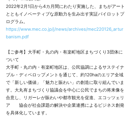
2022年2月1日から4カ月間にわたり実施した、まちがアート
とともイノベーティブな原動力を生み出す実証パイロットプ
ログラム。
https://www.mec.co.jp/j/news/archives/mec220126_artur
banism.pdf
【ご参考】大手町・丸の内・有楽町地区まちづくり3団体に
ついて
大手町・丸の内・有楽町地区は、公民協調によるサステイナ
ブル・ディベロップメントを通じて、約120haのエリア全域
で「新しい価値」「魅力と賑わい」の創造に取り組んでいま
す。大丸有まちづくり協議会を中心に公民でまちの将来像を
合意し、リガーレが賑わいや都市観光を促進、エコッツェリ
ア 協会が社会課題の解決や企業連携によるビジネス創発
を具体化しています。