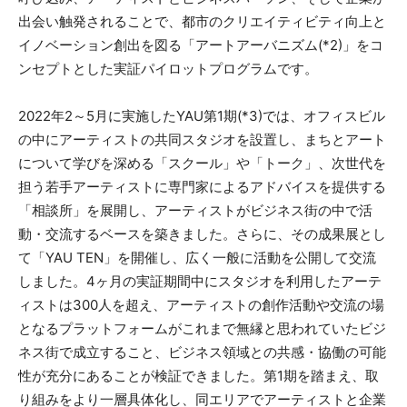
出会い触発されることで、都市のクリエイティビティ向上と
イノベーション創出を図る「アートアーバニズム(*2)」をコ
ンセプトとした実証パイロットプログラムです。
2022年2～5月に実施したYAU第1期(*3)では、オフィスビル
の中にアーティストの共同スタジオを設置し、まちとアート
について学びを深める「スクール」や「トーク」、次世代を
担う若手アーティストに専門家によるアドバイスを提供する
「相談所」を展開し、アーティストがビジネス街の中で活
動・交流するベースを築きました。さらに、その成果展とし
て「YAU TEN」を開催し、広く一般に活動を公開して交流
しました。4ヶ月の実証期間中にスタジオを利用したアーテ
ィストは300人を超え、アーティストの創作活動や交流の場
となるプラットフォームがこれまで無縁と思われていたビジ
ネス街で成立すること、ビジネス領域との共感・協働の可能
性が充分にあることが検証できました。第1期を踏まえ、取
り組みをより一層具体化し、同エリアでアーティストと企業