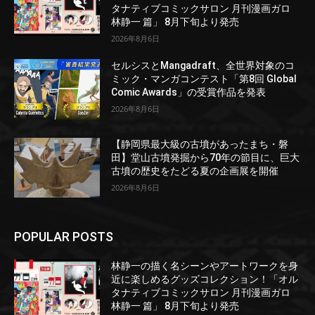
タナティブコミックサロン 月刊漫画ガロ
林静一 篇」 8月下旬より発売
2026年8月6日
セルシスとMangadraft、全世界対象のコ
ミック・マンガコンテスト「第8回 Global
Comic Awards」の受賞作品を発表
2026年8月6日
【静岡県最大級の古墳があったまち・磐
田】堂山古墳発掘から70年の節目に、巨大
古墳の歴史をたどる夏の企画展を開催
2026年8月6日
POPULAR POSTS
林静一の描く名シーンやアートワークを身
近に楽しめるグッズコレクション！「オル
タナティブコミックサロン 月刊漫画ガロ
林静一 篇」 8月下旬より発売