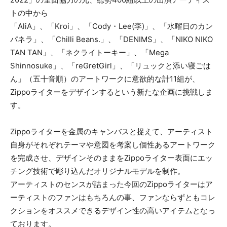
トの中から
「AliA」、「Kroi」、「Cody・Lee(李)」、「水曜日のカン
パネラ」、「Chilli Beans.」、「DENIMS」、「NIKO NIKO
TAN TAN」、「ネクライトーキー」、「Mega
Shinnosuke」、「reGretGirl」、「リュックと添い寝ごは
ん」（五十音順）のアートワークに意欲的な計11組が、
Zippoライターをデザインするという新たな企画に挑戦しま
す。
Zippoライターを金属のキャンバスと捉えて、アーティスト
自身がそれぞれテーマや意図を考案し個性あるアートワーク
を完成させ、デザインそのままをZippoライター表面にエッ
チング技術で彫り込んだオリジナルモデルを制作。
アーティストのセンスが詰まった今回のZippoライターはア
ーティストのファンはもちろんの事、ファンならずともコレ
クションをオススメできるデザイン性の高いアイテムとなっ
ております。