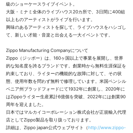
級のショーケースライブイベント。
大阪・ミナミ全体のライブハウス20カ所で、3日間に400組
以上ものアーティストがライブを行います。
興味のあるアーティストを探して、ライブハウスをハシゴし
て、新しい才能・音楽と出会える一大イベントです。
Zippo Manufacturing Companyについて
Zippo（ジッポー）は、160ヶ国以上で事業を展開し、世界
的な知名度を誇るブランドです。創業時から無料生涯保証を
約束しており、ライターの機能的な故障に対して、その状
態、使用年数を問わず無料で修理しています。米国ペンシル
ベニア州ブラッドフォードにて1932年に創業し、2020年に
はZippoライター生産累計6億個を突破、2022年には創業90
周年を迎えました。
日本ではマルカイコーポレーション株式会社が正規輸入代理
店としてZippo製品を取り扱っております。
詳細は、Zippo japan公式ウェブサイト（
http://www.zippo-