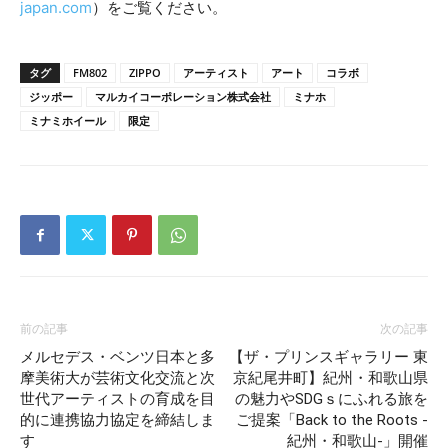
japan.com
）をご覧ください。
タグ
FM802
ZIPPO
アーティスト
アート
コラボ
ジッポー
マルカイコーポレーション株式会社
ミナホ
ミナミホイール
限定
前の記事
次の記事
メルセデス・ベンツ日本と多
【ザ・プリンスギャラリー 東
摩美術大が芸術文化交流と次
京紀尾井町】紀州・和歌山県
世代アーティストの育成を目
の魅力やSDGｓにふれる旅を
的に連携協力協定を締結しま
ご提案「Back to the Roots -
す
紀州・和歌山-」開催