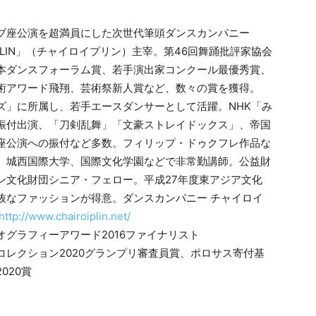
ブ座公演を超満員にした次世代筆頭ダンスカンパニー
oiPLIN」（チャイロイプリン）主宰。第46回舞踊批評家協会
本ダンスフォーラム賞、若手演出家コンクール最優秀賞、
術アワード飛翔、芸術祭新人賞など、数々の賞を獲得。
ズ」に所属し、若手エースダンサーとして活躍。NHK「み
振付出演、「刀剣乱舞」「文豪ストレイドックス」、帝国
座公演への振付など多数。フィリップ・ドゥクフレ作品な
。城西国際大学、国際文化学園などで非常勤講師。公益財
ン文化財団シニア・フェロー。平成27年度東アジア文化
抜なファッションが得意。ダンスカンパニー チャイロイ
http://www.chairoiplin.net/
オグラフィーアワード2016ファイナリスト
コレクション2020グランプリ審査員賞、ポロサス寄付基
2020賞