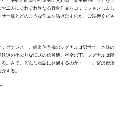
いった受動と能動が可逆的に交わる「間主観的世界」をダ
のお二人にそれぞれ異なる舞台作品をコミッションしまし
ンサー達とどのような作品を紡ぎだすのか、ご期待くださ
とシグナレス」。鉄道信号機のシグナルは男性で、本線の
便鉄道の小ぶりな旧式の信号機。星空の下、シグナルは隣
する。さて、どんな物語に発展するのか・・・。宮沢賢治
紹介する。
仁