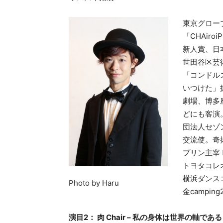
東京グロー
「CHAir
新人賞、日
世田谷区芸
「コンドル
いつけた」
劇場、博多
どにも客演
団法人セゾ
交流使。奇
プリン主宰
トヨタコレ
横浜ダンス
Photo by Haru
金camping
演目2： 肉 Chair – 私の身体は世界の軸である