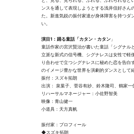
と、見る、見られる、ふれる、ふれられると
ンスを通して表現しようとする浅井信好さん
た。新進気鋭の振付家達が身体障害を持つダ
い。
演目1：踊る童話「カタン・カタン
」
童話作家の宮沢賢治が書いた童話「シグナル
立派な新式の信号機、シグナレスは女性で軽
り合わせで立つシグナレスに秘めた恋を告白
のイメージ豊かな世界を演劇的ダンスとして
振付：スズキ拓朗
出演： 泉葉子、菅谷有紗、鈴木隆司、鶴家一
リハーサルマネージャー：小佐野智美
映像：青山健一
小道具：天方真帆
振付家：プロフィール
◆スズキ拓朗