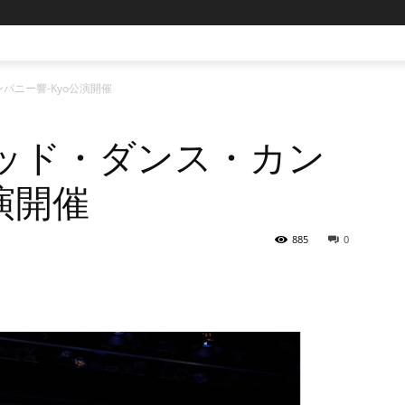
パニー響-Kyo公演開催
ッド・ダンス・カン
演開催
885
0