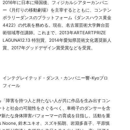
2016年に日本に帰国後、フィジカルシアターカンパニ
ー《月灯りの移動劇場》を主宰するとともに、コンテン
ポラリーダンスのプラットフォーム《ダンスハウス黄金
4422》の代表を務める。現在、名古屋芸術大学舞台芸
術領域専任講師。これまで、2013年ARTEARTPRIZE
LAGUNA12.13 特別賞、2014年愛知県芸術文化選奨新人
賞、2017年グッドデザイン賞受賞などを受賞。
インテグレイテッド・ダンス・カンパニー響-Kyoプロ
フィール
る「障害を持つ人と持たない人が共に作品を生み出すコン
ートと社会の可能性をさぐるべく、車椅子のダンサーを含
び新たな身体障害パフォーマーの育成を目指し、活動を重
omas Noone, 鈴木ユキオ、スズキ拓朗、岩淵多喜子、平原慎