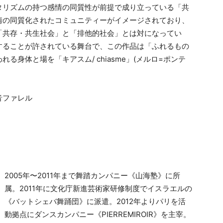
タリズムの持つ感情の同質性が前提で成り立っている「共
情の同質化されたコミュニティーがイメージされており、
「共存・共生社会」と「排他的社会」とは対になってい
することが許されている舞台で、この作品は「ふれるもの
身体と場を「キアスム/ chiasme」(メルロ=ポンテ
。
音ファレル
2005年〜2011年まで舞踏カンパニー《山海塾》に所
属。2011年に文化庁新進芸術家研修制度でイスラエルの
《バットシェバ舞踊団》に派遣。2012年よりパリを活
動拠点にダンスカンパニー《PIERREMIROIR》を主宰。