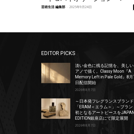
芸術生活 編集部
-
2025年9月24日
EDITOR PICKS
淡い金色に残る記憶を、美しい
アノで描く。Classy Moon『A
Memory Left in Pale Gold』8月
日配信開始
2026年8月7日
～日本発フレグランスブランド
「ERAM＜エラム＞」～ブラン
初となるアートピースをJAPA
EDITION銀座店にて限定展開
2026年8月7日