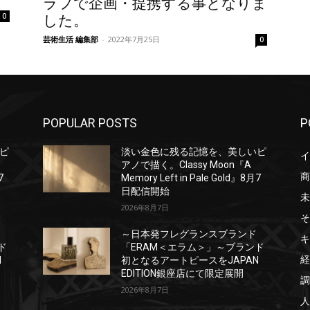
ラフで企画・提携する事となりま
0
した。
芸術生活 編集部
-
2022年7月25日
0
POPULAR POSTS
P
ピ
淡い金色に残る記憶を、美しいピ
イ
アノで描く。Classy Moon『A
商
7
Memory Left in Pale Gold』8月7
日配信開始
未
2026年8月7日
そ
～日本発フレグランスブランド
キ
ド
「ERAM＜エラム＞」～ブランド
経
N
初となるアートピースをJAPAN
EDITION銀座店にて限定展開
調
2026年8月7日
人