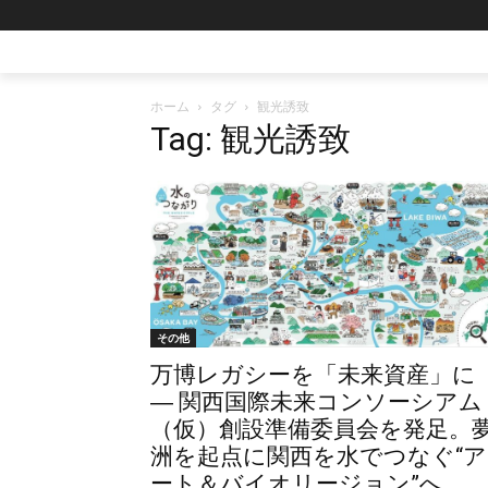
ホーム
タグ
観光誘致
Tag: 観光誘致
その他
万博レガシーを「未来資産」に
― 関西国際未来コンソーシアム
（仮）創設準備委員会を発足。
洲を起点に関西を水でつなぐ“ア
ート＆バイオリージョン”へ