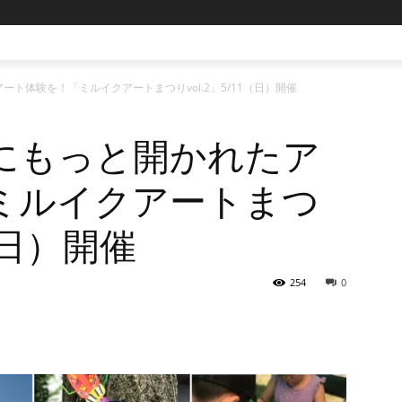
ト体験を！「ミルイクアートまつりvol.2」5/11（日）開催
にもっと開かれたア
ミルイクアートまつ
1（日）開催
254
0