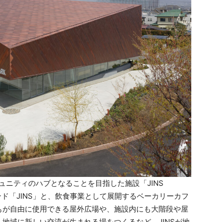
ュニティのハブとなることを⽬指した施設「JINS
ンド「JINS」と、飲⾷事業として展開するベーカリーカフ
もが⾃由に使⽤できる屋外広場や、施設内にも⼤階段や屋
地域に新しい交流が⽣まれる場をつくるなど、JINSが地