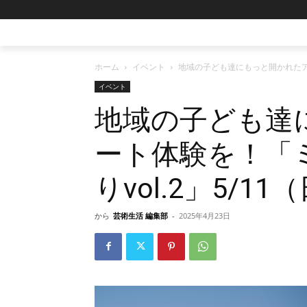
ホーム
イベント
地域の子ども達にもっと開かれたアー
イベント
地域の子ども達
ート体験を！「
りvol.2」5/1
から
芸術生活 編集部
-
2025年4月23日