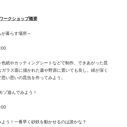
」各ワークショップ概要
ちが暮らす場所～
00
を色紙やカッティングシートなどで制作。できあがった昆
大きなガラス面に描かれた森や野原に置いても良し。緑が深く
で思い思いの昆虫を作ってみよう。
でモゾモゾ遊んでみよう！
00
みよう！一番早く砂鉄を動かせるのは誰かな？