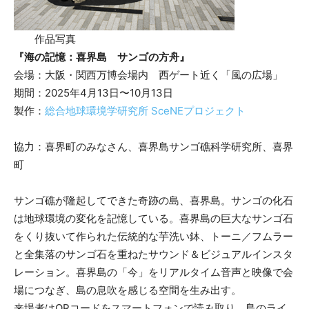
作品写真
『海の記憶：喜界島 サンゴの方舟』
会場：大阪・関西万博会場内 西ゲート近く「風の広場」
期間：2025年4月13日〜10月13日
製作：
総合地球環境学研究所 SceNEプロジェクト
協力：喜界町のみなさん、喜界島サンゴ礁科学研究所、喜界
町
サンゴ礁が隆起してできた奇跡の島、喜界島。サンゴの化石
は地球環境の変化を記憶している。喜界島の巨大なサンゴ石
をくり抜いて作られた伝統的な芋洗い鉢、トーニ／フムラー
と全集落のサンゴ石を重ねたサウンド＆ビジュアルインスタ
レーション。喜界島の「今」をリアルタイム音声と映像で会
場につなぎ、島の息吹を感じる空間を生み出す。
来場者はQRコードをスマートフォンで読み取り、島のライ