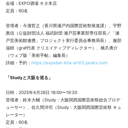
会場：EXPO酒場 キタ本店
定員：60名
登壇者：今瀧哲之（香川県瀬戸内国際芸術祭推進課）、宇野
惠信（公益財団法人 福武財団 瀬戸芸事業部専任部長／「瀬
戸芸美術館連携」プロジェクト実行委員会事務局長）、服部
滋樹（graf代表 クリエイティブディレクター）、橋爪勇介
（ウェブ版「美術手帖」編集長）
詳細・予約：
https://expobar-kita-art03.peatix.com
「Studyと大阪を巡る」
日時：2025年4月28日 18:00〜19:30
登壇者：鈴木大輔（Study：大阪関西国際芸術祭総合プロデ
ューサー）、佐久間洋司（Study：大阪関西国際芸術祭 キュ
レーター）
定員：60名