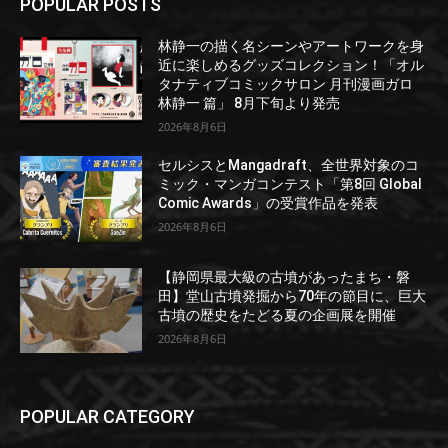
POPULAR POSTS
林静一の描く名シーンやアートワークを身
近に楽しめるグッズコレクション！「オル
タナティブコミックサロン 月刊漫画ガロ
林静一 篇」 8月下旬より発売
2026年8月6日
セルシスとMangadraft、全世界対象のコ
ミック・マンガコンテスト「第8回 Global
Comic Awards」の受賞作品を発表
2026年8月6日
【静岡県最大級の古墳があったまち・磐
田】堂山古墳発掘から70年の節目に、巨大
古墳の歴史をたどる夏の企画展を開催
2026年8月6日
POPULAR CATEGORY