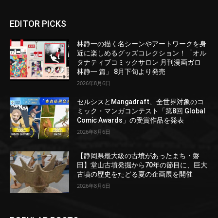
EDITOR PICKS
林静一の描く名シーンやアートワークを身
近に楽しめるグッズコレクション！「オル
タナティブコミックサロン 月刊漫画ガロ
林静一 篇」 8月下旬より発売
2026年8月6日
セルシスとMangadraft、全世界対象のコ
ミック・マンガコンテスト「第8回 Global
Comic Awards」の受賞作品を発表
2026年8月6日
【静岡県最大級の古墳があったまち・磐
田】堂山古墳発掘から70年の節目に、巨大
古墳の歴史をたどる夏の企画展を開催
2026年8月6日