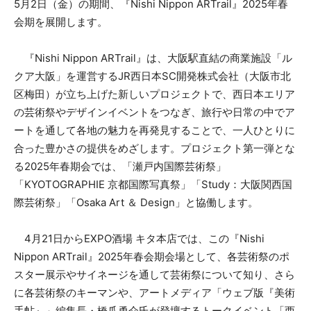
5月2日（金）の期間、『Nishi Nippon ARTrail』2025年春
会期を展開します。
『Nishi Nippon ARTrail』は、大阪駅直結の商業施設「ル
クア大阪」を運営するJR西日本SC開発株式会社（大阪市北
区梅田）が立ち上げた新しいプロジェクトで、西日本エリア
の芸術祭やデザインイベントをつなぎ、旅行や日常の中でア
ートを通して各地の魅力を再発見することで、一人ひとりに
合った豊かさの提供をめざします。プロジェクト第一弾とな
る2025年春期会では、「瀬戸内国際芸術祭」
「KYOTOGRAPHIE 京都国際写真祭」「Study：大阪関西国
際芸術祭」「Osaka Art ＆ Design」と協働します。
4月21日からEXPO酒場 キタ本店では、この『Nishi
Nippon ARTrail』2025年春会期会場として、各芸術祭のポ
スター展示やサイネージを通して芸術祭について知り、さら
に各芸術祭のキーマンや、アートメディア「ウェブ版『美術
手帖』」編集長・橋爪勇介氏が登壇するトークイベント「西