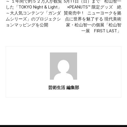
～ １年間で約５２万人が観覧
5月11日（日）まで 松山智一
した「TOKYO Night & Light」
×PEANUTS™ 限定グッズ 絶
～大人気コンテンツ「ガンダ
賛発売中 ! ニューヨークを拠
ムシリーズ」のプロジェクシ
点に世界を魅了する 現代美術
ョンマッピングを公開
家・松山智一の個展「松山智
一展 FIRST LAST」
芸術生活 編集部