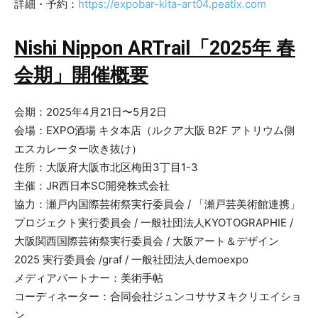
詳細・予約：
https://expobar-kita-art04.peatix.com
Nishi Nippon ARTrail「2025年 春
会期」開催概要
会期：2025年4月21日〜5月2日
会場：EXPO酒場 キタ本店（ルクア大阪 B2F アトリウム側
エスカレーター吹き抜け）
住所：大阪府大阪市北区梅田3丁目1-3
主催：JR西日本SC開発株式会社
協力：瀬戸内国際芸術祭実行委員会 / 「瀬戸芸美術館連携」
プロジェクト実行委員会 / 一般社団法人KYOTOGRAPHIE /
大阪関西国際芸術祭実行委員会 / 大阪アート＆デザイン
2025 実行委員会 /graf / 一般社団法人demoexpo
メディアパートナー：美術手帖
コーディネーター：合同会社ジュンコササヌキクリエイショ
ン