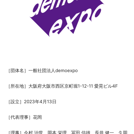
［団体名］一般社団法人demoexpo
［所在地］大阪府大阪市西区京町堀1-12-11 愛晃ビル4F
［設立］2023年4月13日
［代表理事］花岡
［理事］今村 治世、岡本 栄理、冨田 信雄、長井 健一、久岡