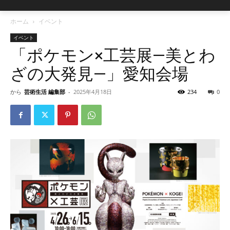
ホーム
イベント
イベント
「ポケモン×工芸展―美とわ
ざの大発見―」愛知会場
から
芸術生活 編集部
-
2025年4月18日
234
0