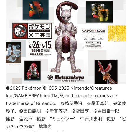
©2025 Pokémon.©1995-2025 Nintendo/Creatures
Inc./GAME FREAK inc.TM, ®, and character names are
trademarks of Nintendo. ©植葉香澄、©桑田卓郎、©須藤
玲子、©田口義明、©新實広記、©福田亨、©吉田泰一郎
撮影 斎城卓 撮影 ”ミュウツー” 中戸川史明 撮影 ”ピ
カチュウの森” 林雅之