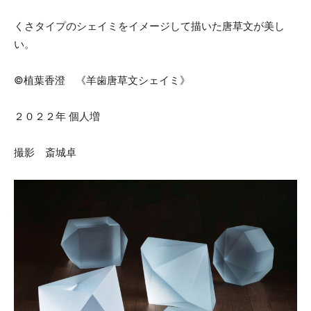
くさタイプのシェイミをイメージして描いた唐草文が美し
い。
©植葉香澄 《羊歯唐草文シェイミ》
２０２２年 個人増
撮影 斎城卓