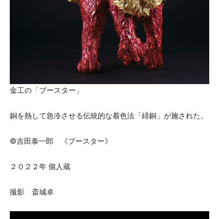
金工の「ブースター」
銅を熱して急冷させる伝統的な着色法「緋銅」が施された。
©吉田泰一郎 《ブースター》
２０２２年 個人蔵
撮影 斎城卓