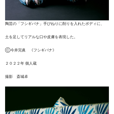
陶芸の「フシギバナ」手びねりに削りを入れたボディに、
土を足してリアルな口や皮膚を表現した。
Ⓒ今井完眞 《フシギバナ》
２０２２年 個人蔵
撮影 斎城卓