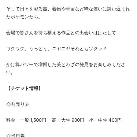
そして日々を彩る器、着物や帯留など粋な装いに誘い込まれ
たポケモンたち。
会場で皆さんを待ち構える作品との出会いははたして…
ワクワク、うっとり、ニヤニヤそれともゾクッ？
かけ算パワーで増幅した美とわざの発見をお楽しみくださ
い。
【
チケット情報
】
◇前売り券
料金 一般 1,500円 高・大生 900円 小・中生 400円
◇当日券