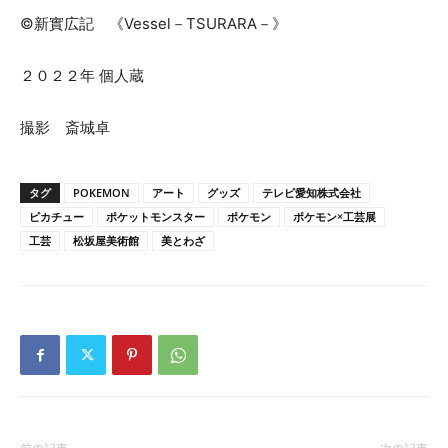
©新實広記 《Vessel－TSURARA－》
２０２２年 個人蔵
撮影 斎城卓
タグ
POKEMON
アート
グッズ
テレビ愛知株式会社
ピカチュー
ポケットモンスター
ポケモン
ポケモン×工芸展
工芸
松坂屋美術館
美とわざ