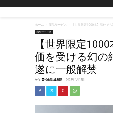
ホーム
商品サービス
【世界限定1000本】海外で
商品サービス
【世界限定100
価を受ける幻の
遂に一般解禁
から
芸術生活 編集部
-
2025年4月15日