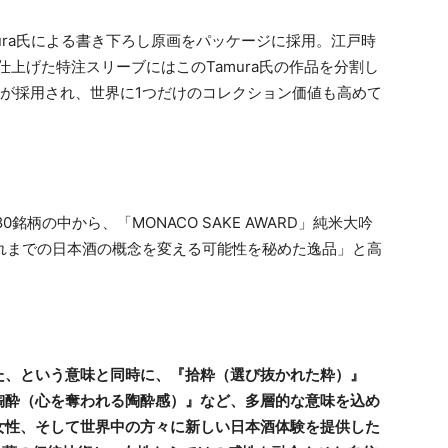
amura氏による書き下ろし原画をパッケージに採用。江戸時
上げた特注スリーブにはこのTamura氏の作品を分割し
ンが採用され、世界に1つだけのコレクション価値も高めて
0銘柄の中から、「MONACO SAKE AWARD」純米大吟
これまでの日本酒の概念を変える可能性を秘めた逸品」と高
た、という意味と同時に、『拾粋（選び抜かれた粋）』
陶酔（心を奪われる陶酔感）』など、多層的な意味を込め
女性、そして世界中の方々に新しい日本酒体験を提供した