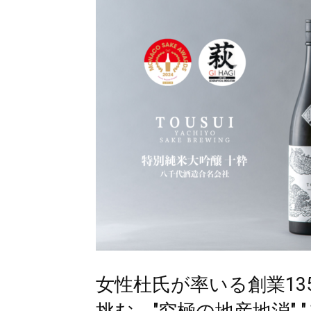
女性杜氏が率いる創業1
挑む、"究極の地産地消"