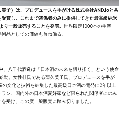
美子）は、プロデュースを手がける株式会社AND.ioと共
を受賞し、これまで関係者のみに提供してきた最高級純米
月1日より一般販売することを発表。
世界限定1000本の生産
美術品としての価値も兼ね備る。
る中、八千代酒造は「日本酒の未来を切り拓く」という使命
を始動。女性杜氏である蒲久美子氏、プロデュースを手が
、萩の文化と技術を結集した最高級日本酒の開発に2年以上
トラン、国内外の日本酒愛好家など限られた関係者にのみ
りを受け、この度一般販売に踏み切りました。