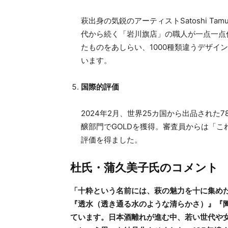
萩出身の気鋭のアーティストSatoshi T
代から続く「岩川旗店」の職人が一点一点仕
たものをあしらい、1000種類違うデザイ
います。
国際的評価
2024年2月、世界25カ国から出品された78
醸部門でGOLDを獲得。審査員からは「
評価を得ました。
杜氏・蒲久美子氏のコメント
「十粋という名前には、萩の魅力を十に集め
『透水（透き通る水のような清らかさ）』『
ています。日本酒離れが進む中、若い世代や