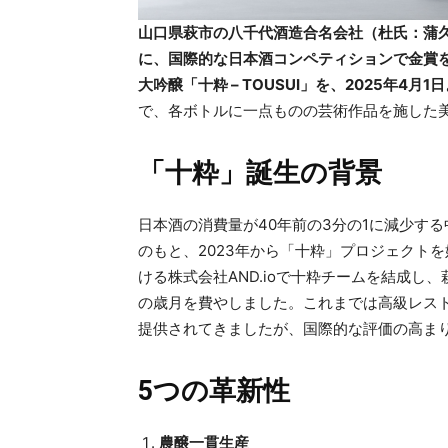
山口県萩市の八千代酒造合名会社（杜氏：蒲久
に、国際的な日本酒コンペティションで金賞
大吟醸「十粋 – TOUSUI」を、2025年4
で、各ボトルに一点ものの芸術作品を施した
「十粋」誕生の背景
日本酒の消費量が40年前の3分の1に減少す
のもと、2023年から「十粋」プロジェクト
ける株式会社AND.ioで十粋チームを結成し
の歳月を費やしました。これまでは高級レス
提供されてきましたが、国際的な評価の高ま
5つの革新性
農醸一貫生産