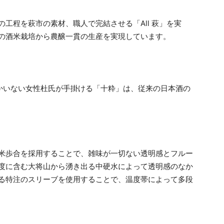
工程を萩市の素材、職人で完結させる「All 萩」を実
の酒米栽培から農醸一貫の生産を実現しています。
しかいない女性杜氏が手掛ける「十粋」は、従来の日本酒の
精米歩合を採用することで、雑味が一切ない透明感とフルー
度に含む大将山から湧き出る中硬水によって透明感のなか
る特注のスリーブを使用することで、温度帯によって多段