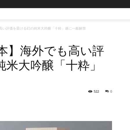
も高い評価を受ける幻の純米大吟醸「十粋」遂に一般解禁
0本】海外でも高い評
純米大吟醸「十粋」
522
0