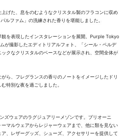
仕上げた、息をのむようなクリスタル製のフラコンに収め
ン パルファム」の洗練された香りを堪能しました。
表現したインスタレーションを展開。Purple Tokyo
・ザームが撮影したエディトリアルフォト、「シール・ペルデ
ニックなクリスタルのベースなどが展示され、空間全体が
ながら、フレグランスの香りのノートをイメージしたドリ
しむ特別な夜を過ごしました。
、メンズウェアのラグジュアリーメゾンです。ブリオーニ
ォーマルウェアからレジャーウェアまで、他に類を見ない
ェア、レザーグッズ、シューズ、アクセサリーを提供して