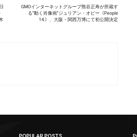
日
GMOインターネットグループ熊谷正寿が所蔵す
—
る“動く肖像画”ジュリアン・オピー《People
木
14.》、大阪・関西万博にて初公開決定
POPULAR POSTS
P