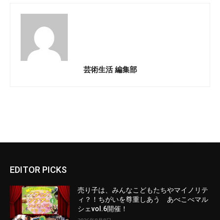
芸術生活 編集部
EDITOR PICKS
売り子は、みんなこどもたちやマイノリテ
ィ？！ちがいを尊重しあう あべこべマル
シェvol.6開催！