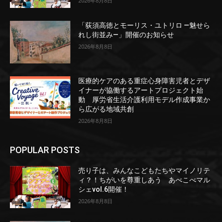
2026年8月8日
「荻須高徳とモーリス・ユトリロ ―魅せら
れし街並み―」開催のお知らせ
2026年8月8日
医療的ケアのある重症心身障害児者とデザ
イナーが協働するアートプロジェクト始
動 厚労省生活介護利用モデル作成事業か
ら広がる地域共創
2026年8月8日
POPULAR POSTS
売り子は、みんなこどもたちやマイノリテ
ィ？！ちがいを尊重しあう あべこべマル
シェvol.6開催！
2026年8月8日