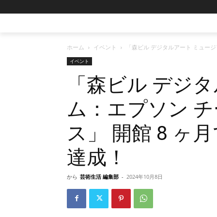
ホーム
イベント
「森ビル デジタルアート ミュージア
イベント
「森ビル デジタ
ム：エプソン 
ス」 開館 8 ヶ月
達成！
から
芸術生活 編集部
-
2024年10月8日