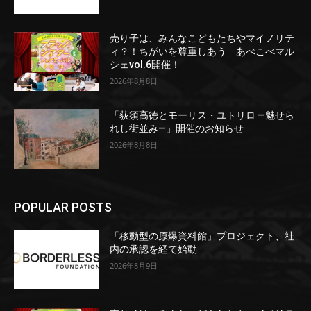
売り子は、みんなこどもたちやマイノリテ
ィ？！ちがいを尊重しあう あべこべマル
シェvol.6開催！
2026年8月8日
「荻須高徳とモーリス・ユトリロ ―魅せら
れし街並み―」開催のお知らせ
2026年8月8日
POPULAR POSTS
「移動型の原爆資料館」プロジェクト、社
内の承認を経て始動
2026年8月9日