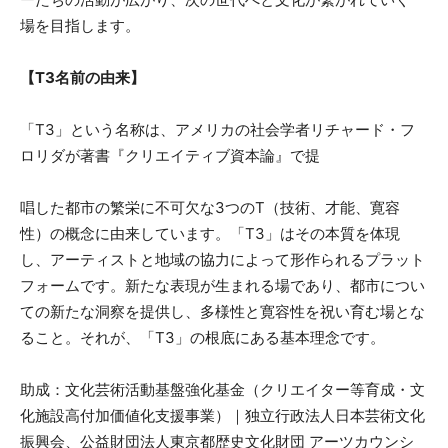
場を目指します。
【T3名前の由来】
「T3」という名称は、アメリカの社会学者リチャード・フ
ロリダが著書『クリエイティブ資本論』で提
唱した都市の繁栄に不可欠な3つのT（技術、才能、寛容
性）の概念に由来しています。「T3」はその本質を体現
し、アーティストと地域の協力によって形作られるプラット
フォームです。新たな表現が生まれる場であり、都市につい
ての新たな洞察を提供し、多様性と寛容性を祝い育む場とな
ること。それが、「T3」の根底にある基本理念です。
助成：文化芸術活動基盤強化基金（クリエイター等育成・文
化施設高付加価値化支援事業）｜独立行政法人日本芸術文化
振興会、公益財団法人東京都歴史文化財団 アーツカウンシ