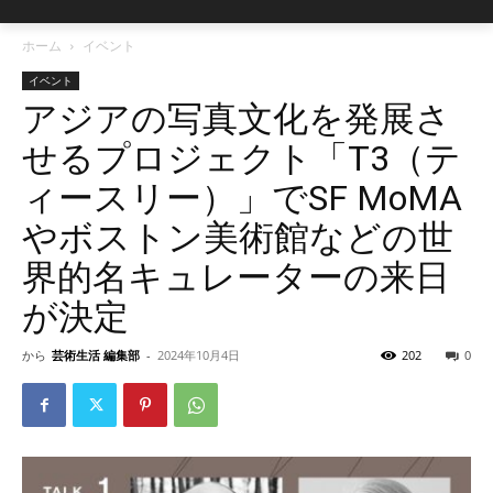
ホーム
イベント
イベント
アジアの写真文化を発展さ
せるプロジェクト「T3（テ
ィースリー）」でSF MoMA
やボストン美術館などの世
界的名キュレーターの来日
が決定
から
芸術生活 編集部
-
2024年10月4日
202
0