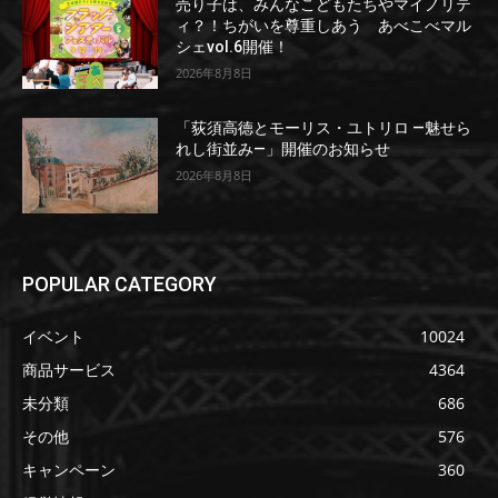
売り子は、みんなこどもたちやマイノリテ
ィ？！ちがいを尊重しあう あべこべマル
シェvol.6開催！
2026年8月8日
「荻須高徳とモーリス・ユトリロ ―魅せら
れし街並み―」開催のお知らせ
2026年8月8日
POPULAR CATEGORY
イベント
10024
商品サービス
4364
未分類
686
その他
576
キャンペーン
360