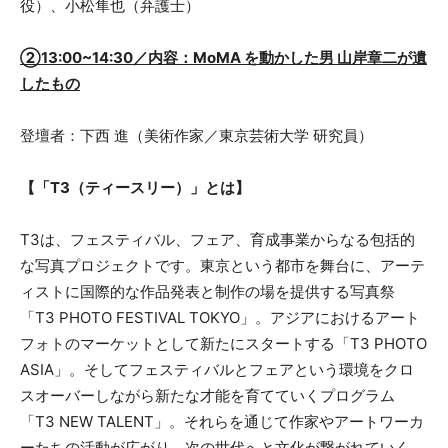
役）、小松隼也（弁護士）
②13:00~14:30／内容：MoMA を動かした男 山岸章二が遺
したもの
登壇者：下西 進（美術作家／東京芸術大学 研究員）
【「T3（ティースリー）」とは】
T3は、フェスティバル、フェア、育成事業からなる包括的
な写真プロジェクトです。東京という都市を舞台に、アーテ
ィストに国際的な作品発表と制作の場を提供する写真祭
「T3 PHOTO FESTIVAL TOKYO」。アジアにおけるアート
フォトのマーケットとして新たにスタートする「T3 PHOTO
ASIA」。そしてフェスティバルとフェアという環境をクロ
スオーバーしながら新たな才能を育てていくプログラム
「T3 NEW TALENT」。それらを通じて作家やアートワーカ
ーたちの活動が広がり、次の世代へと文化が繋がれていく