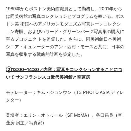
1989年からボストン美術館職員として勤務し、2001年から
は同美術館の写真コレクションとプログラムを率いる。ボス
トン美 術館へのアメリカンモダニズム写真レーンコレクシ
ョン寄贈、およびハワード・グリーンバーグ写真集の購入に
至るプロジェク トを監督した。さらに、同美術館日本美術
シニア・キュレーターのアン・西村・モースと共に、日本の
写真を収集する戦略的計画を策定した。
②13:00~14:30／内容：写真をコレクションすることにつ
いて サンフランシスコ近代美術館と空蓮房
モデレーター：キム・ジョンウン（T3 PHOTO ASIA ディレ
クター）
登壇者：エリン・オトゥール（SF MoMA）、谷口昌良（空
蓮房 房主／写真家）