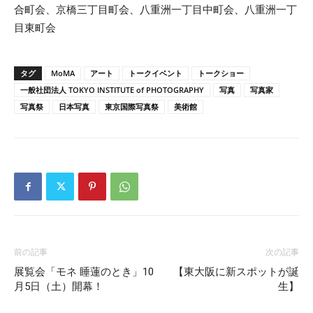
合町会、京橋三丁目町会、八重洲一丁目中町会、八重洲一丁
目東町会
タグ
MoMA
アート
トークイベント
トークショー
一般社団法人 TOKYO INSTITUTE of PHOTOGRAPHY
写真
写真家
写真祭
日本写真
東京国際写真祭
美術館
前の記事
次の記事
展覧会「モネ 睡蓮のとき」10
【東大阪に新スポットが誕
月5日（土）開幕！
生】