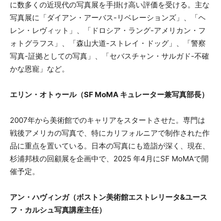
に数多くの近現代の写真展を手掛け高い評価を受ける。主な
写真展に「ダイアン・アーバス-リベレーションズ」、「ヘ
レン・レヴィット」、「ドロシア・ラング-アメリカン・フ
ォトグラフス」、「森山大道-ストレイ・ドッグ」、「警察
写真-証拠としての写真」、「セバスチャン・サルガド-不確
かな恩寵」など。
エリン・オトゥール（SF MoMA キュレーター兼写真部長）
2007年から美術館でのキャリアをスタートさせた。専門は
戦後アメリカの写真で、特にカリフォルニアで制作された作
品に重点を置いている。日本の写真にも造詣が深く、現在、
杉浦邦枝の回顧展を企画中で、2025 年4月にSF MoMAで開
催予定。
アン・ハヴィンガ（ボストン美術館エストレリータ&ユース
フ・カルシュ写真講座主任）