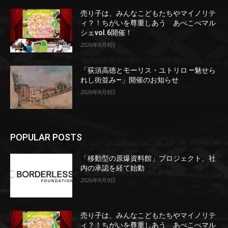
売り子は、みんなこどもたちやマイノリテ
ィ？！ちがいを尊重しあう あべこべマル
シェvol.6開催！
2026年8月8日
「荻須高徳とモーリス・ユトリロ ―魅せら
れし街並み―」開催のお知らせ
2026年8月8日
POPULAR POSTS
「移動型の原爆資料館」プロジェクト、社
内の承認を経て始動
2026年8月9日
売り子は、みんなこどもたちやマイノリテ
ィ？！ちがいを尊重しあう あべこべマル