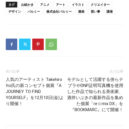
タグ
お絵かき
アニメ
アート
イラスト
クリエイター
デザイン
パルミー
株式会社パルミー
漫画
習い事
講座
前の記事
次の記事
人気のアーティスト Takehiro
モデルとして活躍する傍らテ
Ito氏の新コンセプト個展『A
プラやDNP証明写真機を使用
JOURNEY TO FIND
した作品で知られる美術家、
YOURSELF』を12月10日(金)よ
酒井いぶきの最新作品を集め
り開催！
た個展「re☆mix DX」を
『BOOKMARC』にて開催！