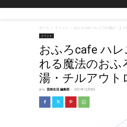
ホーム
イベント
おふろcafe ハレニワの湯が「
イベント
おふろcafe 
れる魔法のおふ
湯・チルアウト
から
芸術生活 編集部
-
2021年12月8日