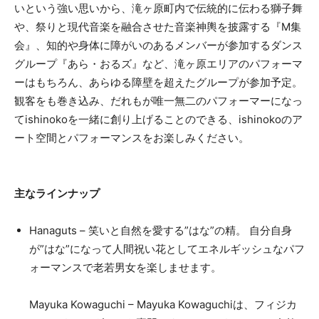
いという強い思いから、滝ヶ原町内で伝統的に伝わる獅子舞
や、祭りと現代音楽を融合させた音楽神輿を披露する『M集
会』、知的や身体に障がいのあるメンバーが参加するダンス
グループ『あら・おるズ』など、滝ヶ原エリアのパフォーマ
ーはもちろん、あらゆる障壁を超えたグループが参加予定。
観客をも巻き込み、だれもが唯一無二のパフォーマーになっ
てishinokoを一緒に創り上げることのできる、ishinokoのア
ート空間とパフォーマンスをお楽しみください。
主なラインナップ
Hanaguts – 笑いと自然を愛する”はな”の精。 自分自身
が”はな”になって人間祝い花としてエネルギッシュなパフ
ォーマンスで老若男女を楽しませます。
Mayuka Kowaguchi – Mayuka Kowaguchiは、フィジカ