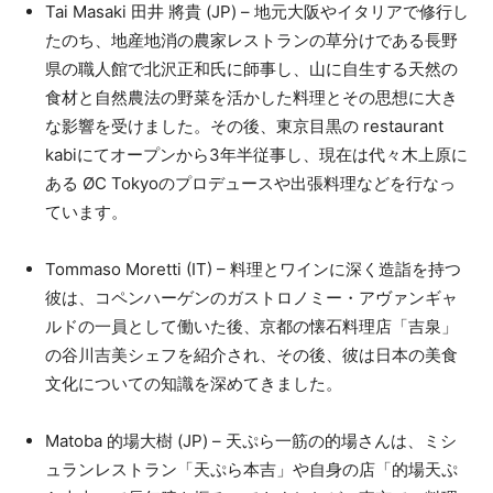
Tai Masaki 田井 將貴 (JP) – 地元大阪やイタリアで修行し
たのち、地産地消の農家レストランの草分けである長野
県の職人館で北沢正和氏に師事し、山に自生する天然の
食材と自然農法の野菜を活かした料理とその思想に大き
な影響を受けました。その後、東京目黒の restaurant
kabiにてオープンから3年半従事し、現在は代々木上原に
ある ØC Tokyoのプロデュースや出張料理などを行なっ
ています。
Tommaso Moretti (IT) – 料理とワインに深く造詣を持つ
彼は、コペンハーゲンのガストロノミー・アヴァンギャ
ルドの一員として働いた後、京都の懐石料理店「吉泉」
の谷川吉美シェフを紹介され、その後、彼は日本の美食
文化についての知識を深めてきました。
Matoba 的場大樹 (JP) – 天ぷら一筋の的場さんは、ミシ
ュランレストラン「天ぷら本吉」や自身の店「的場天ぷ