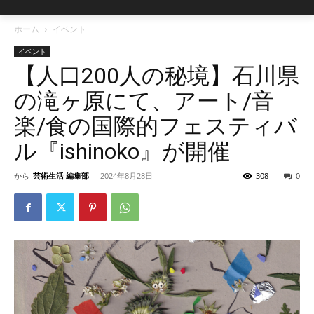
ホーム
イベント
イベント
【人口200人の秘境】石川県
の滝ヶ原にて、アート/音
楽/食の国際的フェスティバ
ル『ishinoko』が開催
から
芸術生活 編集部
-
2024年8月28日
308
0