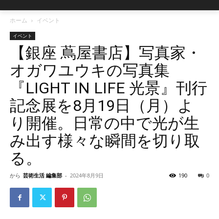
ホーム
イベント
イベント
【銀座 蔦屋書店】写真家・
オガワユウキの写真集
『LIGHT IN LIFE 光景』刊行
記念展を8月19日（月）よ
り開催。日常の中で光が生
み出す様々な瞬間を切り取
る。
から
芸術生活 編集部
-
2024年8月9日
190
0