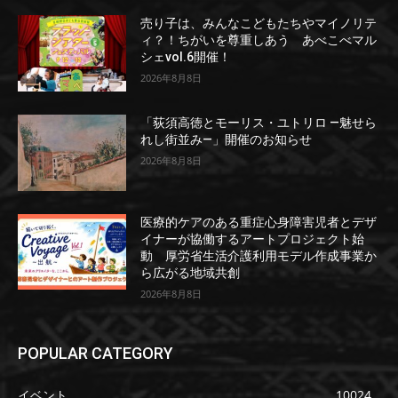
売り子は、みんなこどもたちやマイノリテ
ィ？！ちがいを尊重しあう あべこべマル
シェvol.6開催！
2026年8月8日
「荻須高徳とモーリス・ユトリロ ―魅せら
れし街並み―」開催のお知らせ
2026年8月8日
医療的ケアのある重症心身障害児者とデザ
イナーが協働するアートプロジェクト始
動 厚労省生活介護利用モデル作成事業か
ら広がる地域共創
2026年8月8日
POPULAR CATEGORY
イベント
10024