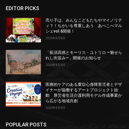
EDITOR PICKS
売り子は、みんなこどもたちやマイノリテ
ィ？！ちがいを尊重しあう あべこべマル
シェvol.6開催！
2026年8月8日
「荻須高徳とモーリス・ユトリロ ―魅せら
れし街並み―」開催のお知らせ
2026年8月8日
医療的ケアのある重症心身障害児者とデザ
イナーが協働するアートプロジェクト始
動 厚労省生活介護利用モデル作成事業か
ら広がる地域共創
2026年8月8日
POPULAR POSTS