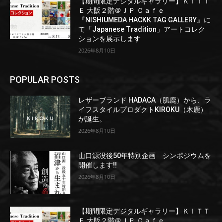
【期間限定デジタルギャラリー】ＫＩＴＴ
Ｅ 大阪２階＠ＪＰ Ｃａｆｅ
『NISHIUMEDA HACKK TAG GALLERY』に
て「Japanese Tradition」アートコレク
ションを展示します
2026年8月10日
POPULAR POSTS
レザーブランド HADACA（肌鹿）から、ラ
イフスタイルプロダクトKIROKU（木鹿）
が誕生。
2026年8月10日
山口源没後50年特別企画 シンポジウムを
開催します!!
2026年8月10日
【期間限定デジタルギャラリー】ＫＩＴＴ
Ｅ 大阪２階＠ＪＰ Ｃａｆｅ