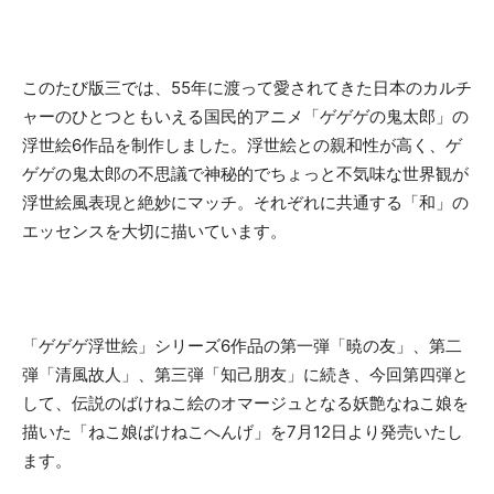
このたび版三では、55年に渡って愛されてきた日本のカルチ
ャーのひとつともいえる国民的アニメ「ゲゲゲの鬼太郎」の
浮世絵6作品を制作しました。浮世絵との親和性が高く、ゲ
ゲゲの鬼太郎の不思議で神秘的でちょっと不気味な世界観が
浮世絵風表現と絶妙にマッチ。それぞれに共通する「和」の
エッセンスを大切に描いています。
「ゲゲゲ浮世絵」シリーズ6作品の第一弾「暁の友」、第二
弾「清風故人」、第三弾「知己朋友」に続き、今回第四弾と
して、伝説のばけねこ絵のオマージュとなる妖艶なねこ娘を
描いた「ねこ娘ばけねこへんげ」を7月12日より発売いたし
ます。