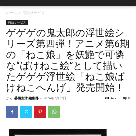
ホーム
商品サービス
商品サービス
ゲゲゲの鬼太郎の浮世絵シ
リーズ第四弾！アニメ第6期
の「ねこ娘」を妖艶で可憐
な“ばけねこ絵”として描い
たゲゲゲ浮世絵「ねこ娘ば
けねこへんげ」発売開始！
から
芸術生活 編集部
-
2024年7月12日
477
0