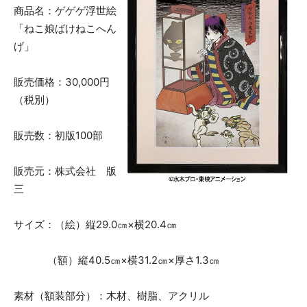
商品名：ゲゲゲ浮世絵
「ねこ娘ばけねこへん
げ」
販売価格：30,000円
（税別）
販売数：初版100部
販売元：株式会社 版
三
サイズ：（絵）縦29.0㎝×横20.4㎝
（額）縦40.5㎝×横31.2㎝×厚さ1.3㎝
素材（額装部分）：木材、樹脂、アクリル