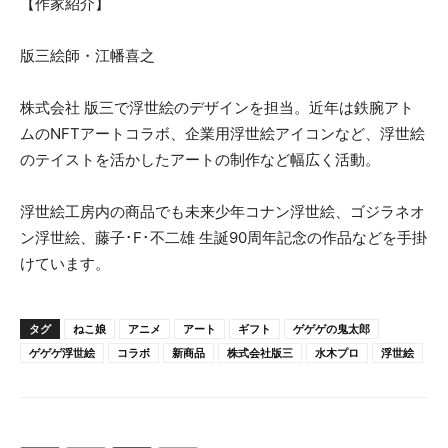
【作家紹介】
版三絵師・江幡喜之
株式会社 版三で浮世絵のデザインを担当。近年は鉄腕アト
ムのNFTアートコラボ、企業用浮世絵アイコンなど、浮世絵
のテイストを活かしたアートの制作など幅広く活動。
浮世絵工房内の商品でも未来少年コナン浮世絵、ゴジラネオ
ン浮世絵、藤子･F･不二雄 生誕90周年記念の作品などを手掛
けています。
タグ
ねこ娘
アニメ
アート
ギフト
ゲゲゲの鬼太郎
ゲゲゲ浮世絵
コラボ
新商品
株式会社版三
水木プロ
浮世絵