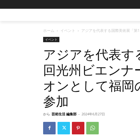
ホーム
イベント
アジアを代表する国際美術展「第
イベント
アジアを代表す
回光州ビエンナ
オンとして福岡
参加
から
芸術生活 編集部
-
2024年6月27日