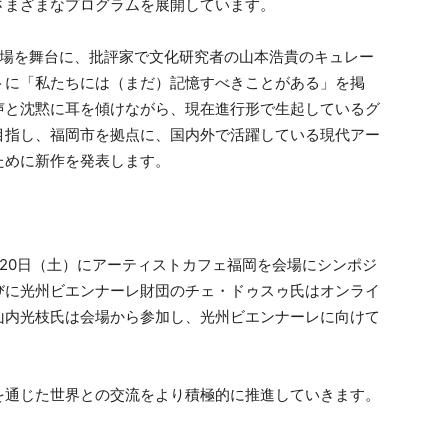
さまざまなプログラムを展開しています。
場を舞台に、批評家で文化研究者の山本浩貴のキュレー
トに「私たちには（まだ）記憶すべきことがある」を掲
声と沈黙に耳を傾けながら、現在進行形で生起しているグ
目指し、福岡市を拠点に、国内外で活躍している現代アー
ために新作を発表します。
20日（土）にアーティストカフェ福岡を会場にシンポジ
びに光州ビエンナーレ財団のチェ・ドゥスゥ氏はオンライ
山内光枝氏は会場から参加し、光州ビエンナーレに向けて
通じた世界との交流をより積極的に推進していきます。