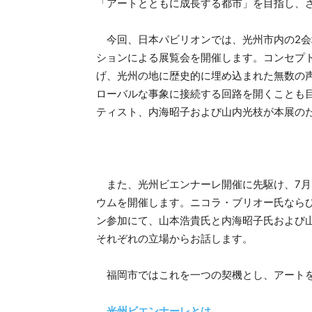
「アートとともに成長する都市」を目指し、
今回、日本パビリオンでは、光州市内の2会
ションによる展覧会を開催します。コンセプ
げ、光州の地に歴史的に埋め込まれた無数の
ローバルな事象に接続する回路を開くことも
ティスト、内海昭子および山内光枝が本展の
また、光州ビエンナーレ開催に先駆け、7月
ウムを開催します。ニコラ・ブリオー氏なら
ン参加にて、山本浩貴氏と内海昭子氏および
それぞれの立場からお話します。
福岡市ではこれを一つの契機とし、アートを
光州ビエンナーレとは