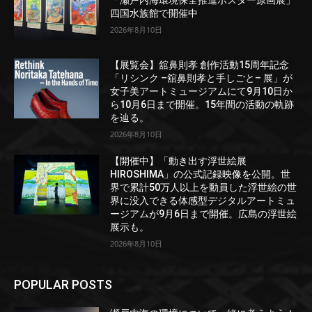
「瀬戸内海環境保全推進ポスター原画展」
四国水族館で開催中
2026年8月10日
【展覧会】舘鼻則孝 創作活動15周年記念
「リシンク –舘鼻則孝と手しごと– 展」が
女子美アートミュージアムにて9月10日か
ら10月6日まで開催。15年間の活動の軌跡
を辿る。
2026年8月10日
【開催中】「動き出す浮世絵展
HIROSHIMA」の公式記録映像を公開。世
界で累計50万人以上を動員した浮世絵の世
界に没入できる体感型デジタルアートミュ
ージアムが9月6日まで開催。広島の浮世絵
展示も。
2026年8月10日
POPULAR POSTS