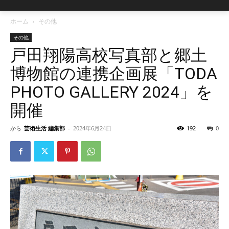
ホーム
その他
その他
戸田翔陽高校写真部と郷土
博物館の連携企画展「TODA
PHOTO GALLERY 2024」を
開催
から
芸術生活 編集部
-
2024年6月24日
192
0