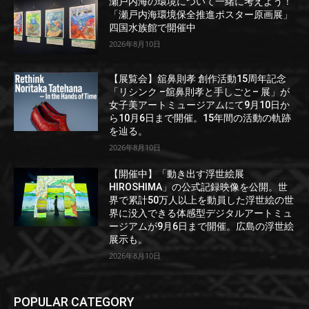
瀬戸内海の環境について一緒に考えよう！
「瀬戸内海環境保全推進ポスター原画展」
四国水族館で開催中
2026年8月10日
【展覧会】舘鼻則孝 創作活動15周年記念
「リシンク –舘鼻則孝と手しごと– 展」が
女子美アートミュージアムにて9月10日か
ら10月6日まで開催。15年間の活動の軌跡
を辿る。
2026年8月10日
【開催中】「動き出す浮世絵展
HIROSHIMA」の公式記録映像を公開。世
界で累計50万人以上を動員した浮世絵の世
界に没入できる体感型デジタルアートミュ
ージアムが9月6日まで開催。広島の浮世絵
展示も。
2026年8月10日
POPULAR CATEGORY