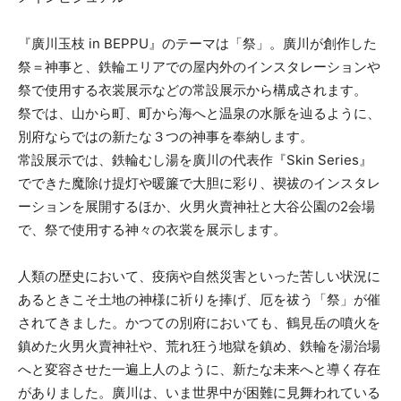
『廣川玉枝 in BEPPU』のテーマは「祭」。廣川が創作した
祭＝神事と、鉄輪エリアでの屋内外のインスタレーションや
祭で使用する衣裳展示などの常設展示から構成されます。
祭では、山から町、町から海へと温泉の水脈を辿るように、
別府ならではの新たな３つの神事を奉納します。
常設展示では、鉄輪むし湯を廣川の代表作『Skin Series』
でできた魔除け提灯や暖簾で大胆に彩り、禊祓のインスタレ
ーションを展開するほか、火男火賣神社と大谷公園の2会場
で、祭で使用する神々の衣裳を展示します。
人類の歴史において、疫病や自然災害といった苦しい状況に
あるときこそ土地の神様に祈りを捧げ、厄を祓う「祭」が催
されてきました。かつての別府においても、鶴見岳の噴火を
鎮めた火男火賣神社や、荒れ狂う地獄を鎮め、鉄輪を湯治場
へと変容させた一遍上人のように、新たな未来へと導く存在
がありました。廣川は、いま世界中が困難に見舞われている