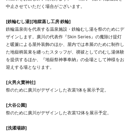
中止させていただく場合がございます。
[鉄輪むし湯][地獄蒸し工房 鉄輪]
鉄輪温泉街を代表する温泉施設・鉄輪むし湯を祭のためにデ
ザインします。廣川の代表作『Skin Series』の魔除け提灯
と暖簾による屋外装飾のほか、屋内では本展のために制作し
た地嶽柄装束を纏ったスタッフが、禊祓としてのむし湯体験
を提供するほか、『地嶽祭神事奉納』の会場として神様をお
迎えする場となります。
[火男火賣神社]
祭のために廣川がデザインした衣裳1体を展示予定。
[大谷公園]
祭のために廣川がデザインした衣裳12体を展示予定。
[洗濯場跡]