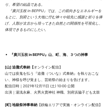
り、希望の結晶である。
『廣川玉枝 in BEPPU』では、この前向きなエネルギーを
もとに、別府という大地に佇む神々や祖先に感謝と祈りを捧
げ、人類が太古から培ってきた自然との関係性を可視化し、
体現できるものにしたい。
『廣川玉枝 in BEPPU』山、町、海、３つの神事
[山] 追儺式奉納【
オンライン配信】
山では疫鬼を払う『追儺（ついな）式奉納』を執りおこな
い、神様を呼び覚まし、芸術祭の始まりを告げます。
配信日時｜2021年12月11日 (土) 10:00 公開
出演｜湯浅永麻、火男火賣神社 神職、別府浜脇子ども太鼓
[町] 地嶽祭神事奉納
【鉄輪エリアで実施・オンライン配信】