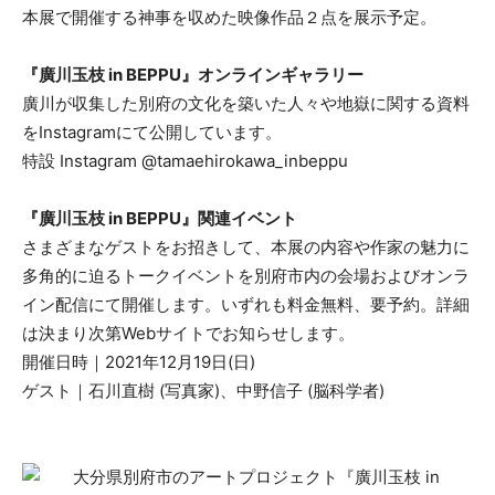
本展で開催する神事を収めた映像作品２点を展示予定。
『廣川玉枝 in BEPPU』オンラインギャラリー
廣川が収集した別府の文化を築いた人々や地嶽に関する資料
をInstagramにて公開しています。
特設 Instagram @tamaehirokawa_inbeppu
『廣川玉枝 in BEPPU』関連イベント
さまざまなゲストをお招きして、本展の内容や作家の魅力に
多角的に迫るトークイベントを別府市内の会場およびオンラ
イン配信にて開催します。いずれも料金無料、要予約。詳細
は決まり次第Webサイトでお知らせします。
開催日時｜2021年12月19日(日)
ゲスト｜石川直樹 (写真家)、中野信子 (脳科学者)