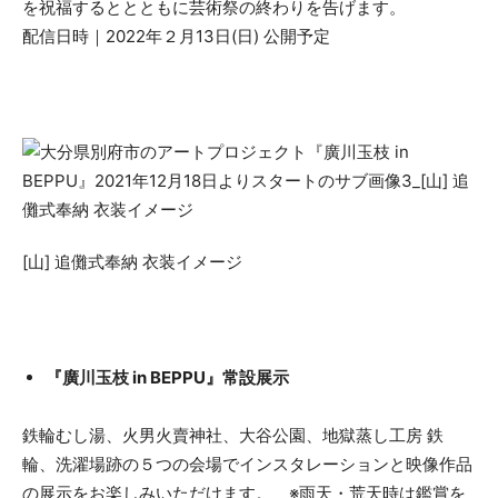
を祝福するととともに芸術祭の終わりを告げます。
配信日時｜2022年２月13日(日) 公開予定
​[山] 追儺式奉納 衣装イメージ
『廣川玉枝 in BEPPU』常設展示
鉄輪むし湯、火男火賣神社、大谷公園、地獄蒸し工房 鉄
輪、洗濯場跡の５つの会場でインスタレーションと映像作品
の展示をお楽しみいただけます。 ※雨天・荒天時は鑑賞を