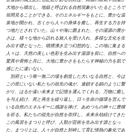
大地から噴出し、地嶽と呼ばれる自然現象がいたるところで
垣間見ることができる。そのエネルギーをもとに、豊かな温
泉地が開かれ、古くから人々の身体を癒し、再生する力を持
つ地だとされていた。山々や海に囲まれた、その湯源の豊か
さは、様々な地から訪れる旅人を受け入れ、多様な文化を生
み出す礎となった。噴煙沸き立つ幻想的な、この地に集まる
人々は、天然の美しい色彩を生み出す湯源を前に、自然への
驚異や畏怖と共に、大地に豊かさをもたらす神秘の力を肌で
感じたに違いない。
別府という唯一無二の場を創造した大いなる自然と、今は
この世にいない私たちの祖先の魂が、連鎖する鎖のように繋
がり、はるか遠い未来まで記憶を運んでくれる。万物に癒し
を与え続け、死と再生を繰り返し、日々生命の循環を営んで
いる自然のエネルギーに感謝を捧げ、あめつちの神々に豊穣
を祈る。私たちの祖先が自然を崇拝し、未来永劫続けてきた
この風習をまつりと呼び、人類が芸術を生み出す源となっ
た。まつりとは、人々が自然と対峙して育む情熱の象化であ