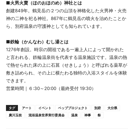
■火男火賣（ほのおほのめ）神社とは
創建849年。鶴見岳の２つの山頂を神格化した火男神・火売
神の二神を祀る神社。867年に鶴見岳の噴火を治めたことか
ら、別府温泉の守護神としても知られています。
■鉄輪（かんなわ）むし湯とは
1276年創設。時宗の開祖である一遍上人によって開かれた
と言われる、鉄輪温泉街を代表する温泉施設です。温泉の熱
で熱せられた床の上に石菖（せきしょう）と呼ばれる薬草が
敷き詰められ、その上に横たわる独特の入浴スタイルを体験
できます。
営業時間｜６:30～20:00（最終受付 19:30）
タグ
アート
イベント
ベッププロジェクト
別府
大分県
廣川玉枝
混浴温泉世界実行委員会
温泉
神事
祭