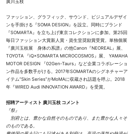
廣川玉枝
ファッション、グラフィック、サウンド、ビジュアルデザイ
ンを手掛ける『SOMA DESIGN』を設立。同時にブランド
『SOMARTA』を立ち上げ東京コレクションに参加。第25回
毎日ファッション大賞新人賞・資生堂奨励賞受賞。単独個展
『廣川玉枝展 身体の系譜』の他Canon『NEOREAL』展、
TOYOTA 『iQ×SOMARTA MICROCOSMOS』展、 YAMAHA
MOTOR DESIGN 『02Gen-Taurs』など企業コラボレーショ
ン作品を多数手がける。2017年SOMARTAのシグネチャーア
イテム“Skin Series”がMoMAに収蔵され話題を呼ぶ。2018
年『WIRED Audi INNOVATION AWARD』を受賞。
招聘アーティスト 廣川玉枝 コメント
『祭』
別府とは、豊かな自然そのものであり、また豊かな人々そ
のものである。
豊後国の風土記にも記述がある別府は、高温の蒸気や熱湯が