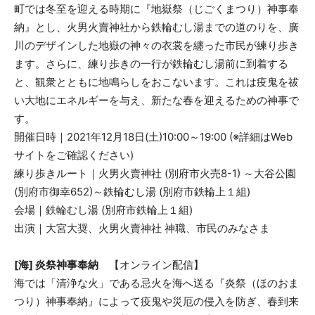
町では冬至を迎える時期に『地嶽祭（じごくまつり）神事奉
納』とし、火男火賣神社から鉄輪むし湯までの道のりを、廣
川のデザインした地嶽の神々の衣裳を纏った市民が練り歩き
ます。さらに、練り歩きの一行が鉄輪むし湯前に到着する
と、観衆とともに地鳴らしをおこないます。これは疫鬼を祓
い大地にエネルギーを与え、新たな春を迎えるための神事で
す。
開催日時｜2021年12月18日(土)10:00～19:00 (※詳細はWeb
サイトをご確認ください)
練り歩きルート｜火男火賣神社 (別府市火売8-1) ～大谷公園
(別府市御幸652)～鉄輪むし湯 (別府市鉄輪上１組)
会場｜鉄輪むし湯 (別府市鉄輪上１組)
出演｜大宮大奨、火男火賣神社 神職、市民のみなさま
[海] 炎祭神事奉納
【オンライン配信】
海では「清浄な火」である忌火を海へ送る『炎祭（ほのおま
つり）神事奉納』によって疫鬼や災厄の侵入を防ぎ、春到来