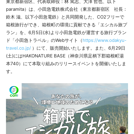
東京都新宿区、代表取締役：林 篤志、大澤 哲也、以下
paramita）は、小田急電鉄株式会社（東京都新宿区 社長：
鈴木 滋、以下小田急電鉄）と共同開発した、CO2フリーで
箱根旅行ができ、箱根町の環境に貢献できる「エシカル旅プ
ラン」を、6月5日(水)より小田急電鉄が運営する旅行ブラン
ド「小田急トラベル」のWebサイト（
https://www.odakyu-
travel.co.jp/
）にて、販売開始いたします。また、6月29日
(土)にはHAKONATURE BASE（神奈川県足柄下郡箱根町湯
本740）にて本取り組みのリリースイベントを開催いたしま
す。