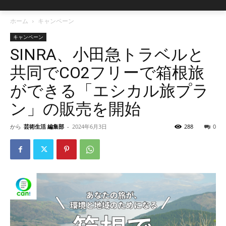
ホーム
キャンペーン
キャンペーン
SINRA、小田急トラベルと
共同でCO2フリーで箱根旅
ができる「エシカル旅プラ
ン」の販売を開始
から
芸術生活 編集部
-
2024年6月3日
288
0