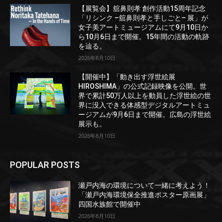
【展覧会】舘鼻則孝 創作活動15周年記念
「リシンク –舘鼻則孝と手しごと– 展」が
女子美アートミュージアムにて9月10日か
ら10月6日まで開催。15年間の活動の軌跡
を辿る。
2026年8月10日
【開催中】「動き出す浮世絵展
HIROSHIMA」の公式記録映像を公開。世
界で累計50万人以上を動員した浮世絵の世
界に没入できる体感型デジタルアートミュ
ージアムが9月6日まで開催。広島の浮世絵
展示も。
2026年8月10日
POPULAR POSTS
瀬戸内海の環境について一緒に考えよう！
「瀬戸内海環境保全推進ポスター原画展」
四国水族館で開催中
2026年8月10日