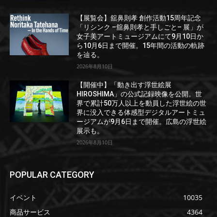
【展覧会】舘鼻則孝 創作活動15周年記念
「リシンク –舘鼻則孝と手しごと– 展」が
女子美アートミュージアムにて9月10日か
ら10月6日まで開催。15年間の活動の軌跡
を辿る。
2026年8月10日
【開催中】「動き出す浮世絵展
HIROSHIMA」の公式記録映像を公開。世
界で累計50万人以上を動員した浮世絵の世
界に没入できる体感型デジタルアートミュ
ージアムが9月6日まで開催。広島の浮世絵
展示も。
2026年8月10日
POPULAR CATEGORY
イベント
10035
商品サービス
4364