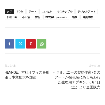
タグ
SDGs
アート
エシカル
サステナブル
デジタルアート
伝統工芸
小田急
旅行
株式会社paramita
箱根
自然体験
前の記事
次の記事
HENNGE、本社オフィスを拡
ヘラルボニーの契約作家7名の
張し事業拡大を加速
アートが個包装にあしらわれ
た生理用ナプキン、6月1日
（土）より全国販売