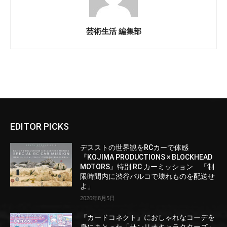
芸術生活 編集部
EDITOR PICKS
デスストの世界観をRCカーで体感
『KOJIMA PRODUCTIONS × BLOCKHEAD
MOTORS』特別 RC カーミッション 「制
限時間内に渋谷パルコで壊れものを配送せ
よ」
2026年8月5日
『カードコネクト』におしゃれなコーデを