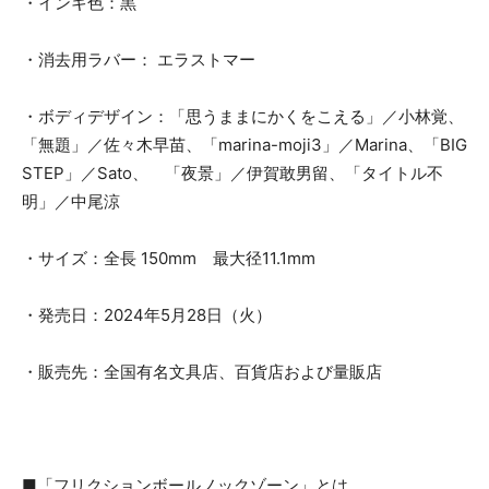
・インキ色：黒
・消去用ラバー： エラストマー
・ボディデザイン：「思うままにかくをこえる」／小林覚、
「無題」／佐々木早苗、「marina-moji3」／Marina、「BIG
STEP」／Sato、 「夜景」／伊賀敢男留、「タイトル不
明」／中尾涼
・サイズ：全長 150mm 最大径11.1mm
・発売日：2024年5月28日（火）
・販売先：全国有名文具店、百貨店および量販店
■「フリクションボールノックゾーン」とは