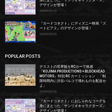
身にまとった「サンリオキャラクターズ」
デザインが登場！
2026年8月5日
『カードコネクト』にディズニー映画『ズ
ートピア２』のデザインが登場！
2026年8月5日
POPULAR POSTS
デスストの世界観をRCカーで体感
『KOJIMA PRODUCTIONS × BLOCKHEAD
MOTORS』特別 RC カーミッション 「制
限時間内に渋谷パルコで壊れものを配送せ
よ」
2026年8月5日
『カードコネクト』におしゃれなコーデを
身にまとった「サンリオキャラクターズ」
デザインが登場！