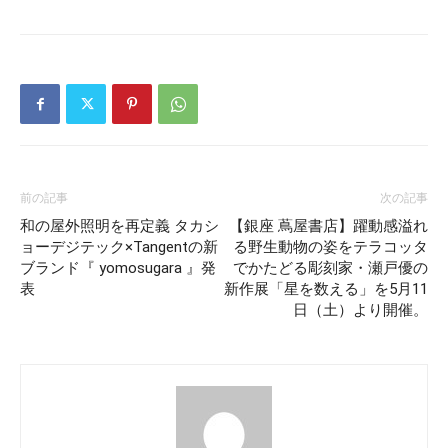
前の記事
次の記事
和の屋外照明を再定義 タカシ
【銀座 蔦屋書店】躍動感溢れ
ョーデジテック×Tangentの新
る野生動物の姿をテラコッタ
ブランド『 yomosugara 』発
でかたどる彫刻家・瀬戸優の
表
新作展「星を数える」を5月11
日（土）より開催。