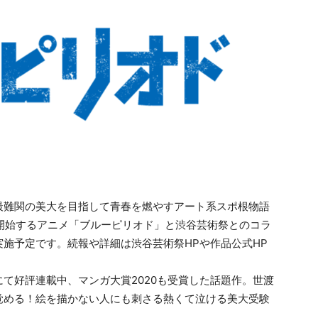
最難関の美大を目指して⻘春を燃やすアート系スポ根物語
送が開始するアニメ「ブルーピリオド」と渋谷芸術祭とのコラ
施予定です。続報や詳細は渋谷芸術祭HPや作品公式HP
て好評連載中、マンガ大賞2020も受賞した話題作。世渡
覚める！絵を描かない人にも刺さる熱くて泣ける美大受験