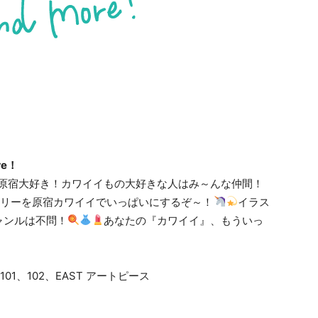
re！
原宿大好き！カワイイもの大好きな人はみ～んな仲間！
ラリーを原宿カワイイでいっぱいにするぞ～！
イラス
ャンルは不問！
あなたの『カワイイ』、もういっ
T 101、102、EAST アートピース