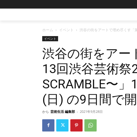
ホーム
イベント
渋谷の街をアートで埋め尽くす「第13回渋
イベント
渋谷の街をアー
13回渋谷芸術祭202
SCRAMBLE〜」
(日) の9日間で
から
芸術生活 編集部
-
2021年9月28日