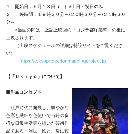
１ 開始日：５月１８日（土）※土日・祝日のみ
２ 上映時間：１９時３０分～/２０時３０分～/２１時３０
分～
※当面の間は、上記上映回の「ゴジラ都庁襲撃」の後に
上映されます。
（上映スケジュールの詳細は特設サイトをご覧くださ
い）
https://tokyoprojectionmappingproject.jp
【「Ｕｋｉｙｏ」について】
■作品コンセプト
江戸時代に発展し、鮮やかな
色彩と繊細な色使いで当時の多
様な日常生活等を描いた芸術作
品である「浮世」絵と、常に変