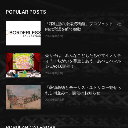
POPULAR POSTS
「移動型の原爆資料館」プロジェクト、社
内の承認を経て始動
2026年8月9日
売り子は、みんなこどもたちやマイノリテ
ィ？！ちがいを尊重しあう あべこべマル
シェvol.6開催！
2026年8月8日
「荻須高徳とモーリス・ユトリロ ―魅せら
れし街並み―」開催のお知らせ
2026年8月8日
POPULAR CATEGORY