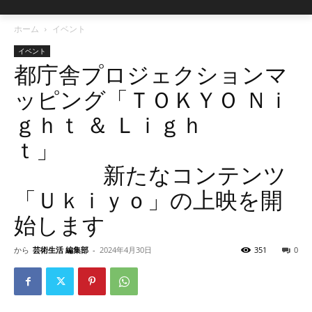
ホーム
イベント
イベント
都庁舎プロジェクションマ
ッピング「ＴＯＫＹＯ Ｎｉ
ｇｈｔ ＆ Ｌｉｇｈ
ｔ」
新たなコンテンツ
「Ｕｋｉｙｏ」の上映を開
始します
から
芸術生活 編集部
-
2024年4月30日
351
0