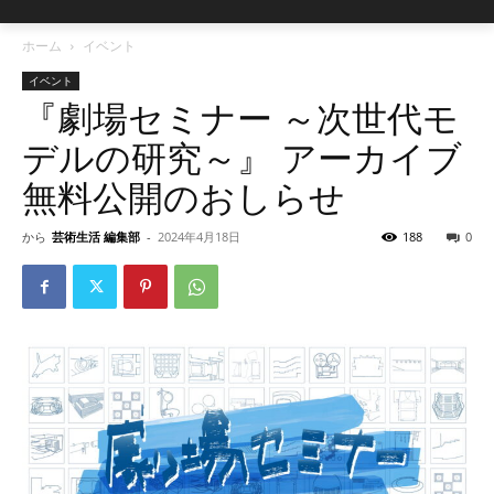
ホーム
イベント
イベント
『劇場セミナー ～次世代モ
デルの研究～』 アーカイブ
無料公開のおしらせ
から
芸術生活 編集部
-
2024年4月18日
188
0