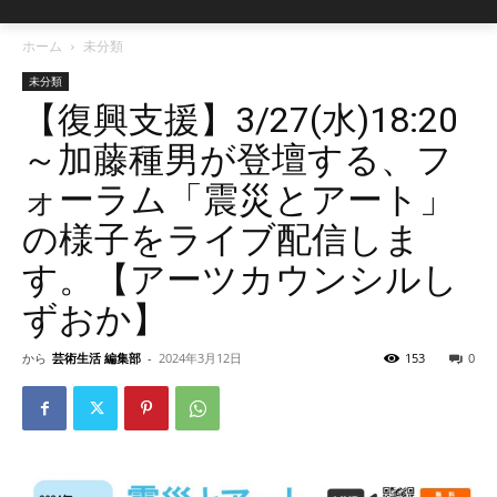
ホーム
未分類
未分類
【復興支援】3/27(水)18:20
～加藤種男が登壇する、フ
ォーラム「震災とアート」
の様子をライブ配信しま
す。【アーツカウンシルし
ずおか】
から
芸術生活 編集部
-
2024年3月12日
153
0