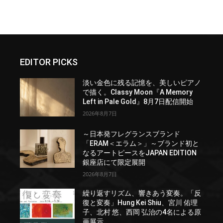
EDITOR PICKS
淡い金色に残る記憶を、美しいピアノ
で描く。Classy Moon『A Memory
Left in Pale Gold』8月7日配信開始
2026年8月7日
～日本発フレグランスブランド
「ERAM＜エラム＞」～ブランド初と
なるアートピースをJAPAN EDITION
銀座店にて限定展開
2026年8月7日
繰り返すリズム、響きあう変奏。「反
復と変奏」Hung Kei Shiu、宮川 佑理
子、北村 悠、西岡 弘治の4名による原
画展示。