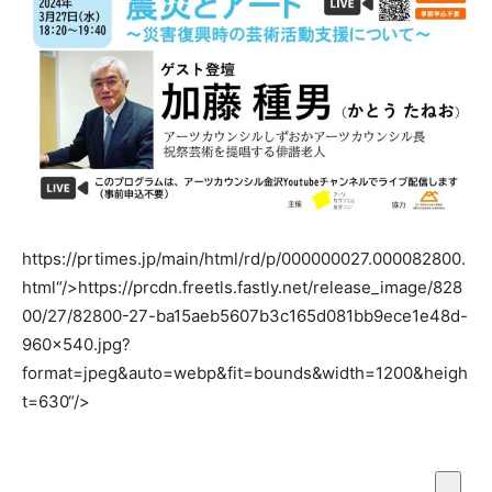
https://prtimes.jp/main/html/rd/p/000000027.000082800.
html“/>
https://prcdn.freetls.fastly.net/release_image/828
00/27/82800-27-ba15aeb5607b3c165d081bb9ece1e48d-
960×540.jpg?
format=jpeg&auto=webp&fit=bounds&width=1200&heigh
t=630“/>