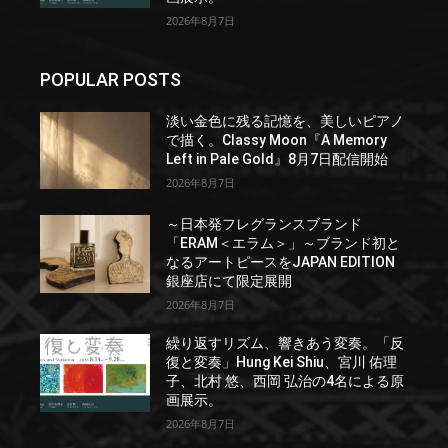
2026年8月7日
POPULAR POSTS
淡い金色に残る記憶を、美しいピアノ
で描く。Classy Moon『A Memory
Left in Pale Gold』8月7日配信開始
2026年8月7日
～日本発フレグランスブランド
「ERAM＜エラム＞」～ブランド初と
なるアートピースをJAPAN EDITION
銀座店にて限定展開
2026年8月7日
繰り返すリズム、響きあう変奏。「反
復と変奏」Hung Kei Shiu、宮川 佑理
子、北村 悠、西岡 弘治の4名による原
画展示。
2026年8月7日