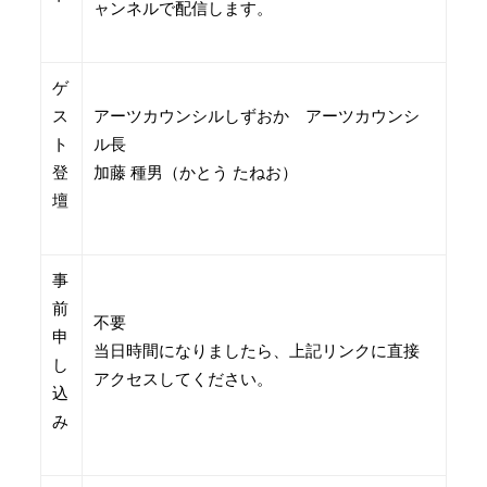
ャンネルで配信します。
ゲ
ス
アーツカウンシルしずおか アーツカウンシ
ト
ル長
登
加藤 種男（かとう たねお）
壇
事
前
不要
申
当日時間になりましたら、上記リンクに直接
し
アクセスしてください。
込
み