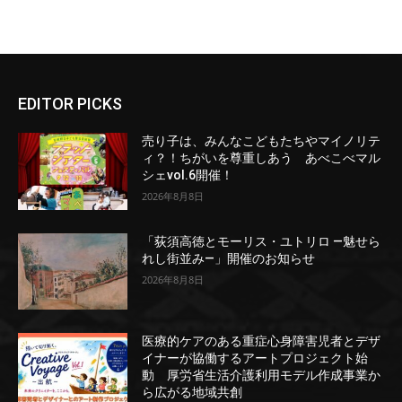
EDITOR PICKS
売り子は、みんなこどもたちやマイノリテ
ィ？！ちがいを尊重しあう あべこべマル
シェvol.6開催！
2026年8月8日
「荻須高徳とモーリス・ユトリロ ―魅せら
れし街並み―」開催のお知らせ
2026年8月8日
医療的ケアのある重症心身障害児者とデザ
イナーが協働するアートプロジェクト始
動 厚労省生活介護利用モデル作成事業か
ら広がる地域共創