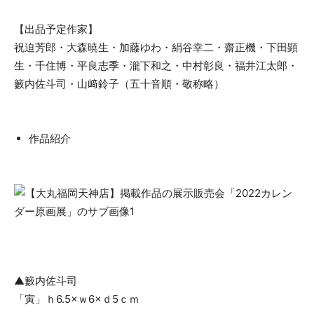
【出品予定作家】
祝迫芳郎・大森暁生・加藤ゆわ・絹谷幸二・齋正機・下田顕
生・千住博・平良志季・瀧下和之・中村彰良・福井江太郎・
籔内佐斗司・山﨑鈴子（五十音順・敬称略）
作品紹介
▲籔内佐斗司
「寅」ｈ6.5×ｗ6×ｄ5ｃｍ