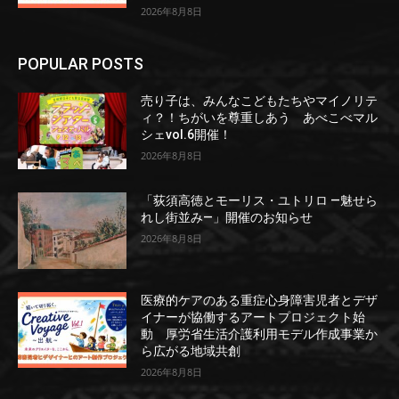
2026年8月8日
POPULAR POSTS
売り子は、みんなこどもたちやマイノリテ
ィ？！ちがいを尊重しあう あべこべマル
シェvol.6開催！
2026年8月8日
「荻須高徳とモーリス・ユトリロ ―魅せら
れし街並み―」開催のお知らせ
2026年8月8日
医療的ケアのある重症心身障害児者とデザ
イナーが協働するアートプロジェクト始
動 厚労省生活介護利用モデル作成事業か
ら広がる地域共創
2026年8月8日