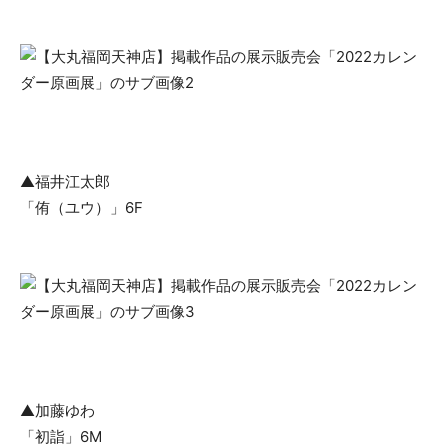
▲福井江太郎
「侑（ユウ）」6F
▲加藤ゆわ
「初詣」6M