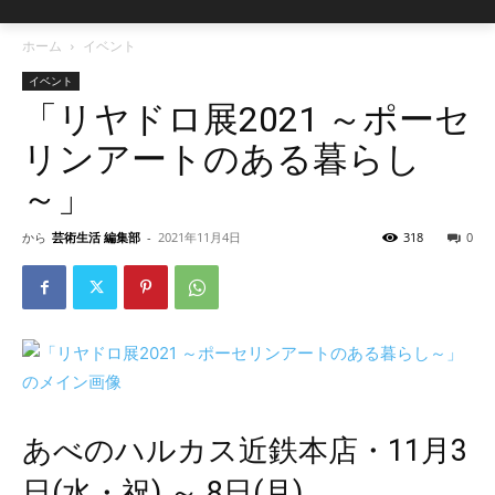
ホーム
イベント
イベント
「リヤドロ展2021 ～ポーセ
リンアートのある暮らし
～」
から
芸術生活 編集部
-
2021年11月4日
318
0
あべのハルカス近鉄本店・11月3
日(水・祝) ～ 8日(月)