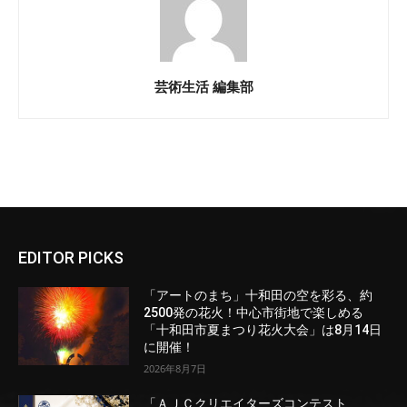
芸術生活 編集部
EDITOR PICKS
「アートのまち」十和田の空を彩る、約
2500発の花火！中心市街地で楽しめる
「十和田市夏まつり花火大会」は8月14日
に開催！
2026年8月7日
「ＡＪＣクリエイターズコンテスト