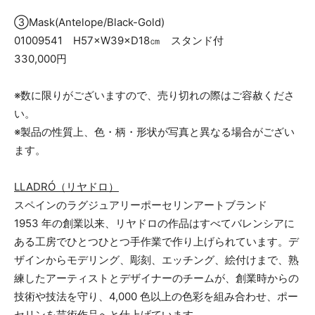
③Mask(Antelope/Black-Gold)
01009541 H57×W39×D18㎝ スタンド付
330,000円
※数に限りがございますので、売り切れの際はご容赦くださ
い。
※製品の性質上、色・柄・形状が写真と異なる場合がござい
ます。
LLADRÓ（リヤドロ）
スペインのラグジュアリーポーセリンアートブランド
1953 年の創業以来、リヤドロの作品はすべてバレンシアに
ある⼯房でひとつひとつ⼿作業で作り上げられています。デ
ザインからモデリング、彫刻、エッチング、絵付けまで、熟
練したアーティストとデザイナーのチームが、創業時からの
技術や技法を守り、4,000 ⾊以上の⾊彩を組み合わせ、ポー
セリンを芸術作品へと仕上げています。