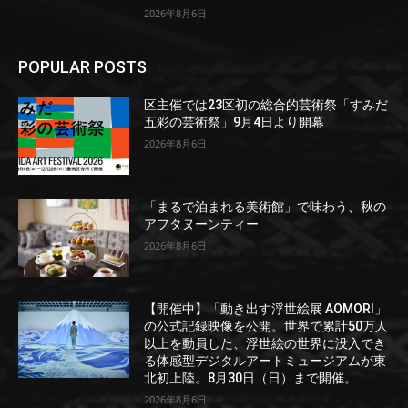
2026年8月6日
POPULAR POSTS
区主催では23区初の総合的芸術祭「すみだ
五彩の芸術祭」9月4日より開幕
2026年8月6日
「まるで泊まれる美術館」で味わう、秋の
アフタヌーンティー
2026年8月6日
【開催中】「動き出す浮世絵展 AOMORI」
の公式記録映像を公開。世界で累計50万人
以上を動員した、浮世絵の世界に没入でき
る体感型デジタルアートミュージアムが東
北初上陸。8月30日（日）まで開催。
2026年8月6日