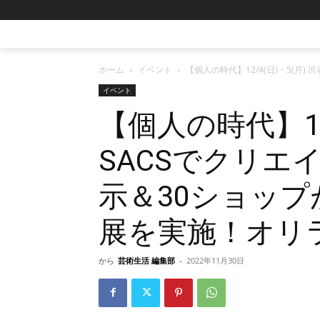
ホーム
イベント
【個人の時代】12/4(日)・5(月
イベント
【個人の時代】12/
SACSでクリエ
示＆30ショップ
展を実施！オリ
から
芸術生活 編集部
-
2022年11月30日