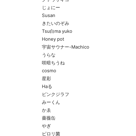
じょにー
Susan
きたいのぞみ
Tsu白ma yuko
Honey pot
宇宙サウナー-Machico
うらな
咲暗ちうね
cosmo
星彩
Haる
ピンクジラフ
みーくん
かゑ
薔薇缶
やぎ
ピロリ菌