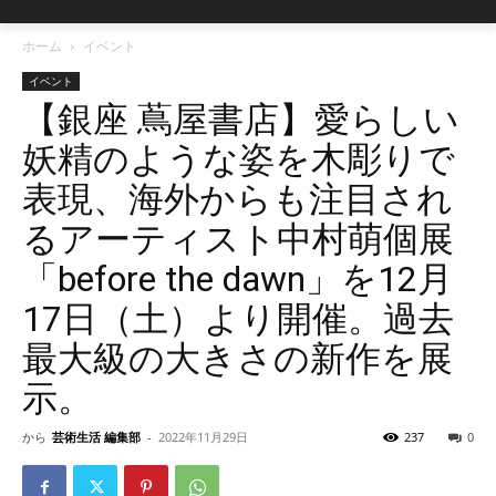
ホーム
イベント
イベント
【銀座 蔦屋書店】愛らしい
妖精のような姿を木彫りで
表現、海外からも注目され
るアーティスト中村萌個展
「before the dawn」を12月
17日（土）より開催。過去
最大級の大きさの新作を展
示。
から
芸術生活 編集部
-
2022年11月29日
237
0