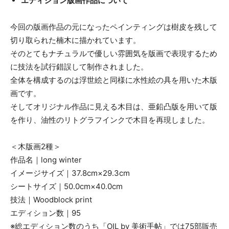
エディション版画作品について
今回の版画作品の元になったペインティングは樹皮を残して
切り取られた楠木に描かれています。
そのとてもナチュラルで優しい雰囲気を版画で表現するため
に技法を試行錯誤して制作されました。
全体を構成するのは浮世絵と同様に水性絵の具を用いた木版
画です。
そしてオリジナル作品に見える木目は、亜鉛凸版を用いて版
を作り、油性のリトグラフインクで木目を再現しました。
＜木版画2種＞
作品名｜long winter
イメージサイズ｜37.8cm×29.3cm
シートサイズ｜50.0cm×40.0cm
技法｜Woodblock print
エディション数｜95
※総エディション数のうち「OIL by 美術手帖」では75部販売