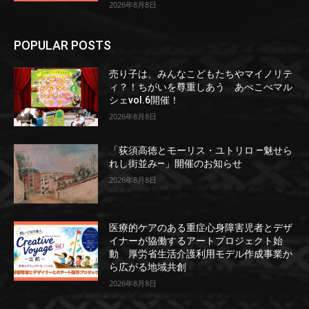
2026年8月8日
POPULAR POSTS
売り子は、みんなこどもたちやマイノリテ
ィ？！ちがいを尊重しあう あべこべマル
シェvol.6開催！
2026年8月8日
「荻須高徳とモーリス・ユトリロ ―魅せら
れし街並み―」開催のお知らせ
2026年8月8日
医療的ケアのある重症心身障害児者とデザ
イナーが協働するアートプロジェクト始
動 厚労省生活介護利用モデル作成事業か
ら広がる地域共創
2026年8月8日