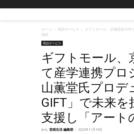
ホーム
商品サービス
ギフトモール、京都芸術大学と
挑戦
商品サービス
ギフトモール、
て産学連携プロ
山薫堂氏プロデュー
GIFT」で未来
支援し「アート
から
芸術生活 編集部
-
2022年11月16日