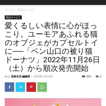
ホーム
商品サービス
商品サービス
愛くるしい表情に心がほっ
こり。ユーモアあふれる猫
のオブジェがカプセルトイ
に──「ベン山口の被り猫
ドーナツ」2022年11月26日
（土）から順次発売開始
から
芸術生活 編集部
-
2022年11月16日
214
0