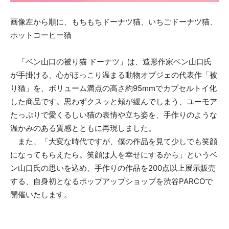
画像左から順に、もちもちドーナツ猫、いちごドーナツ猫、
ホットコーヒー猫
「ベン山口の被り猫 ドーナツ」は、造形作家ベン山口氏
が手掛ける、心がほっこり温まる動物オブジェの代表作「被
り猫」を、ボリューム満点の高さ約95mmでカプセルトイ化
した商品です。思わずクスッと頬が緩んでしまう、ユーモア
たっぷりで愛くるしい猫の表情や立ち姿を、手作りのような
温かみのある質感とともに再現しました。
また、「大変な時代ですが、僕の作品を見て少しでも笑顔
になってもらえたら。笑顔は人を幸せにするから」というベ
ン山口氏の思いを込め、手作りの作品を200点以上展示販売
する、自身初となるポップアップショップを渋谷PARCOで
開催いたします。