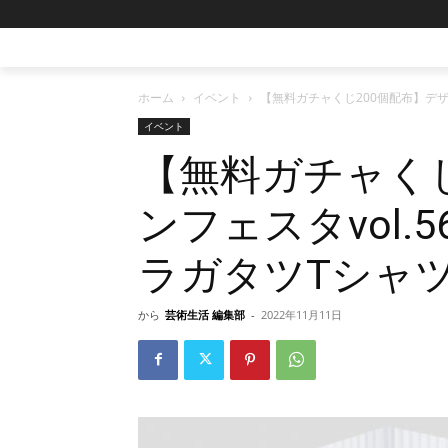
ホーム
イベント
【無料ガチャくじ200個配布】デザ
イベント
【無料ガチャくじ
ンフェスタvol
ラガタツTシャ
から
芸術生活 編集部
-
2022年11月11日