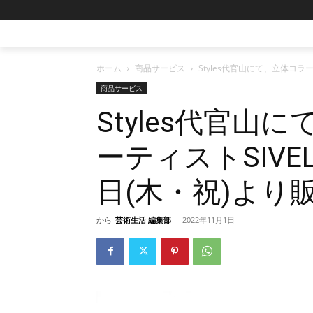
ホーム
商品サービス
Styles代官山にて、立体コラ
商品サービス
Styles代官
ーティストSIVE
日(木・祝)より
から
芸術生活 編集部
-
2022年11月1日