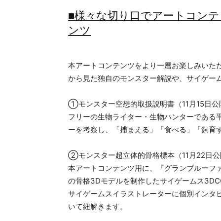
■様々な切り口でアートコン
ンツ
本アートコンテンツをより一層お楽しみいた
から見た独自のモンスター解説や、サイゲー
①モンスター空想的取扱説明書（11月15日公
フリーの生物ライター・生物ハンターである
ーを考察し、「捕まえる」「食べる」「飼育
②モンスター超立体的骨格標本（11月22日公
本アートコンテンツ用に、『グランブルーフ
の骨格3Dモデルを制作したサイゲームス3D
サイゲームスイラストレーターに個別インタ
いて紐解きます。