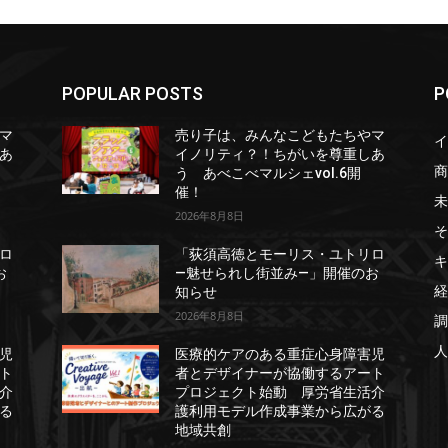
POPULAR POSTS
P
マ
売り子は、みんなこどもたちやマ
イ
あ
イノリティ？！ちがいを尊重しあ
商
う あべこべマルシェvol.6開
催！
未
2026年8月8日
そ
ロ
「荻須高徳とモーリス・ユトリロ
キ
お
―魅せられし街並み―」開催のお
経
知らせ
2026年8月8日
調
人
児
医療的ケアのある重症心身障害児
ト
者とデザイナーが協働するアート
介
プロジェクト始動 厚労省生活介
る
護利用モデル作成事業から広がる
地域共創