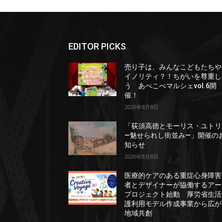
EDITOR PICKS
売り子は、みんなこどもたちや
イノリティ？！ちがいを尊重し
う あべこべマルシェvol.6開
催！
2026年8月8日
「荻須高徳とモーリス・ユトリ
―魅せられし街並み―」開催の
知らせ
2026年8月8日
医療的ケアのある重症心身障害
者とデザイナーが協働するアー
プロジェクト始動 厚労省生活
護利用モデル作成事業から広が
地域共創