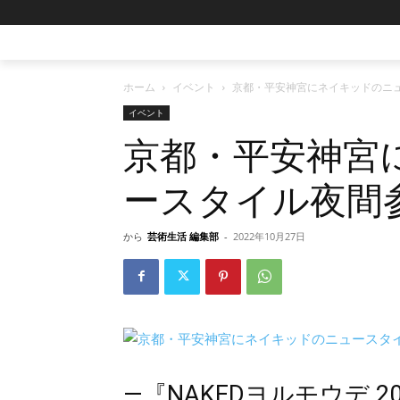
ホーム
イベント
京都・平安神宮にネイキッドのニ
イベント
京都・平安神宮
ースタイル夜間
から
芸術生活 編集部
-
2022年10月27日
―『NAKEDヨルモウデ 2