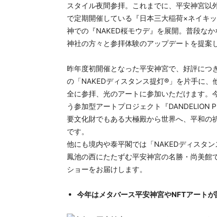
スタイル夜間参拝。これまでに、平安神宮以外
で定期開催している『日本三大稲荷×ネイキッド 
神での『NAKED桜モウデ』を展開。普段な
神社の方々と参拝体験のアップデートを提案
昨年度初開催となった平安神宮で、好評につ
の「NAKEDディスタンス提灯®︎」を片手
全に参拝、光のアートに参加いただけます。今年
う参加型アートプロジェクト『DANDELION
要文化財でもある大極殿から世界へ、平和の
です。
他にも境内や泰平閣では「NAKEDディスタ
鳳池の西にたたずむ平安神宮の名勝・尚美館
ショーをお届けします。
今年はメタバース平安神宮やNFTアートが