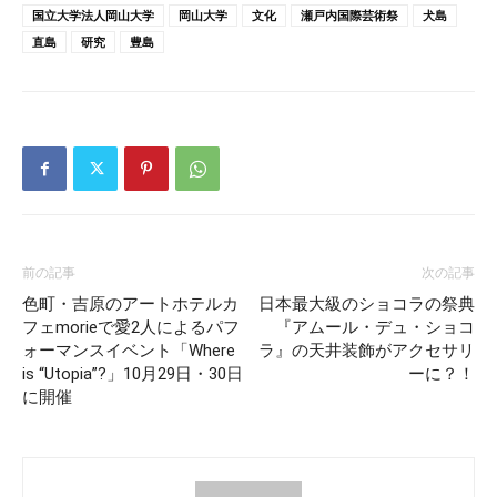
国立大学法人岡山大学
岡山大学
文化
瀬戸内国際芸術祭
犬島
直島
研究
豊島
前の記事
次の記事
色町・吉原のアートホテルカ
日本最大級のショコラの祭典
フェmorieで愛2人によるパフ
『アムール・デュ・ショコ
ォーマンスイベント「Where
ラ』の天井装飾がアクセサリ
is “Utopia”?」10月29日・30日
ーに？！
に開催