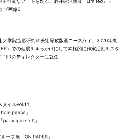
術大学院造形研究科美術専攻版画コース終了。2020年東
TTER）での個展をきっかけにして本格的に作家活動をスタ
TTERのディレクターに就任。
ルvol.14」
ole peeps」
radigm shift」
K」
グループ展「ON PAPER」