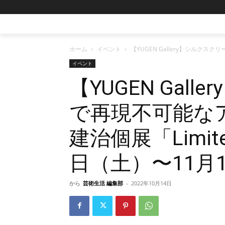
ホーム
イベント
【YUGEN Gallery】シルクス
イベント
【YUGEN Gal
で再現不可能な
建治個展「Limit
日（土）〜11月
から
芸術生活 編集部
-
2022年10月14日