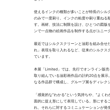
使えるインクの種類が多いことが特長のシルク
のみで一度刷り。インクの粘度や刷り重ねる
す。画材、技法に制限を設け、ひとつの図版
ンで一点物の絵画作品を制作する点がユニー
最近ではシルクスクリーンと油彩を組み合せ
れ」表現を取り入れるなど、従来のシルクス
ています。
本展「Limited」では、先行でオンライン
取り組んでいる油彩画作品の計約20点を展示
なる作品群で構成し、グループ展をディレク
「感覚的な"わかる"という気持ちや、"よく
面的に捉え形にして表現している。形にする
れ、それらに対するコミニュケーションが発