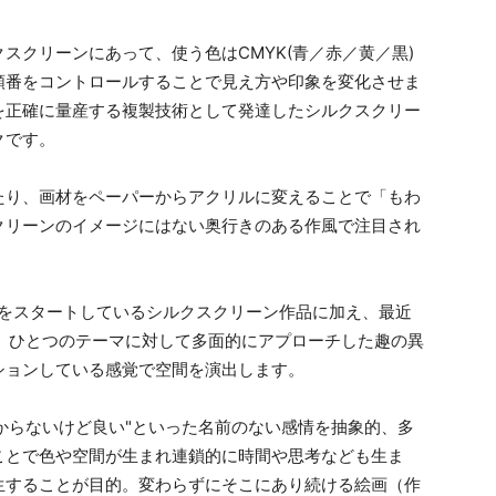
スクリーンにあって、使う色はCMYK(青／赤／黄／黒)
順番をコントロールすることで見え方や印象を変化させま
を正確に量産する複製技術として発達したシルクスクリー
クです。
たり、画材をペーパーからアクリルに変えることで「もわ
クリーンのイメージにはない奥行きのある作風で注目され
販売をスタートしているシルクスクリーン作品に加え、最近
。ひとつのテーマに対して多面的にアプローチした趣の異
ションしている感覚で空間を演出します。
わからないけど良い"といった名前のない感情を抽象的、多
ことで色や空間が生まれ連鎖的に時間や思考なども生ま
生することが目的。変わらずにそこにあり続ける絵画（作