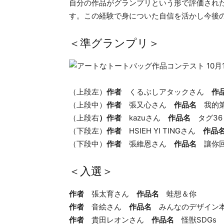
自分の作品がグランプリという形で評価され
す。この経験で身についた自信を活かし今後
＜準グランプリ＞
（上段左）
作者
くるぶしアタックさん
作
（上段中）
作者
張又心さん
作品名
我的
（上段右
）作者
kazuさん
作品名
タグ36
（下段左）
作者
HSIEH YI TINGさん
作品
（下段中）
作者
張維恩さん
作品名
讓你回
＜入選＞
作者
張太育さん
作品名
蛙想＆你
作者
音絵さん
作品名
みんなのデザイン
作者
貴田レオンさん
作品名
怪獣SDGs