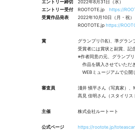
エントリー締切
2022年8月31日（水）
エントリー受付
ROOTOTE.jp
https://ROO
受賞作品発表
2022年10月10日（月・祝
ROOTOTE.jp
https://ROOT
賞
グランプリ(1名)、準グランプリ(5
受賞者には賞状と副賞、記念品
※作者同意の元、グランプリは10万
作品を購入させていただき、ROO
WEBミュージアムで公開して
審査員
淺井 愼平さん（写真家）、Mire
髙見 佳明さん（スタイリスト）、緒
主催
株式会社ルートート
公式ページ
https://rootote.jp/toteasc