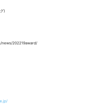
ッグ)
ds/news/202219award/
e.jp/