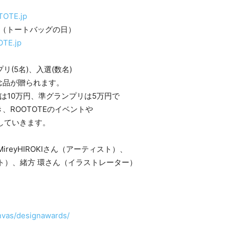
TOTE.jp
）（トートバッグの日）
OTE.jp
名)、入選(数名)
が贈られます。
円、準グランプリは5万円で
TOTEのイベントや
いきます。
yHIROKIさん（アーティスト）、
方 環さん（イラストレーター）
anvas/designawards/