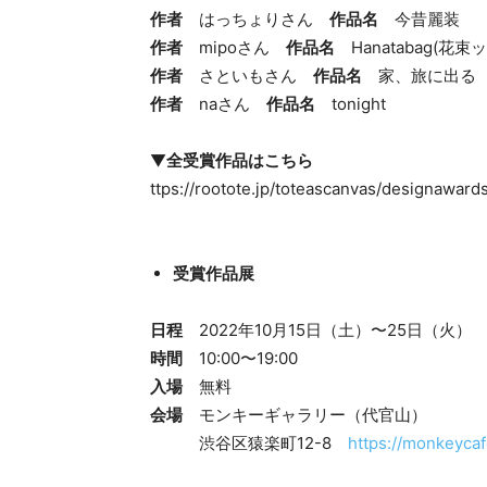
作者
はっちょりさん
作品名
今昔麗装
作者
mipoさん
作品名
Hanatabag(花束
作者
さといもさん
作品名
家、旅に出る
作者
naさん
作品名
tonight
▼
全受賞作品はこちら
ttps://rootote.jp/toteascanvas/designawar
受賞作品展
日程
2022年10月15日（土）〜25日（火）
時間
10:00〜19:00
入場
無料
会場
モンキーギャラリー（代官山）
渋谷区猿楽町12-8
https://monkeycaf