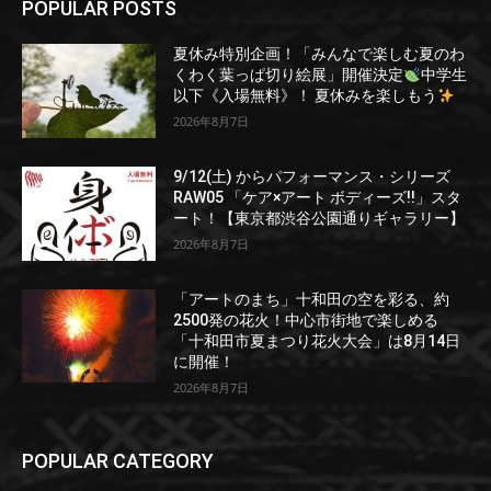
POPULAR POSTS
夏休み特別企画！「みんなで楽しむ夏のわ
くわく葉っぱ切り絵展」開催決定
中学生
以下《入場無料》！ 夏休みを楽しもう
2026年8月7日
9/12(土) からパフォーマンス・シリーズ
RAW05 「ケア×アート ボディーズ!!」スタ
ート！【東京都渋谷公園通りギャラリー】
2026年8月7日
「アートのまち」十和田の空を彩る、約
2500発の花火！中心市街地で楽しめる
「十和田市夏まつり花火大会」は8月14日
に開催！
2026年8月7日
POPULAR CATEGORY