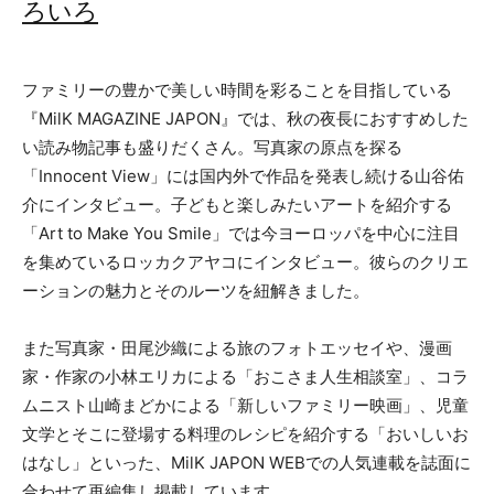
ろいろ
ファミリーの豊かで美しい時間を彩ることを目指している
『MilK MAGAZINE JAPON』では、秋の夜長におすすめした
い読み物記事も盛りだくさん。写真家の原点を探る
「Innocent View」には国内外で作品を発表し続ける山谷佑
介にインタビュー。子どもと楽しみたいアートを紹介する
「Art to Make You Smile」では今ヨーロッパを中心に注目
を集めているロッカクアヤコにインタビュー。彼らのクリエ
ーションの魅力とそのルーツを紐解きました。
また写真家・田尾沙織による旅のフォトエッセイや、漫画
家・作家の小林エリカによる「おこさま人生相談室」、コラ
ムニスト山崎まどかによる「新しいファミリー映画」、児童
文学とそこに登場する料理のレシピを紹介する「おいしいお
はなし」といった、MilK JAPON WEBでの人気連載を誌面に
合わせて再編集し掲載しています。